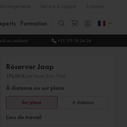
éléchargements
Service & Support
À propos
xperts
Formation
Tout
sifs et cashback
+33 179 36 36 24
Réserver Jaap
170,00 €
par heure (hors TVA)
À distance ou sur place
Sur place
A distance
Lieu de travail