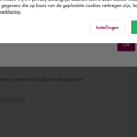
n Dam - il y a environ 2 ans
egevens die op basis van de geplaatste cookies verkregen zijn, leg
verklaring.
France
Rest of the world
Instellingen
Ok
assen / cursus
NV - il y a presque 4 ans
..
nze systemen volledig in orde gebracht.
sk Inventor