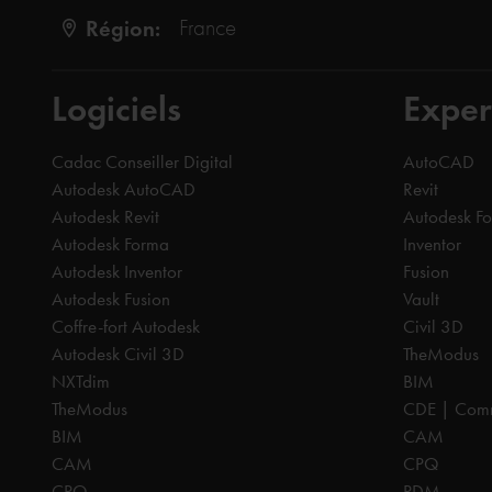
Région:
France
Logiciels
Exper
Cadac Conseiller Digital
AutoCAD
Autodesk AutoCAD
Revit
Autodesk Revit
Autodesk F
Autodesk Forma
Inventor
Autodesk Inventor
Fusion
Autodesk Fusion
Vault
Coffre-fort Autodesk
Civil 3D
Autodesk Civil 3D
TheModus
NXTdim
BIM
TheModus
CDE | Comm
BIM
CAM
CAM
CPQ
CPQ
PDM