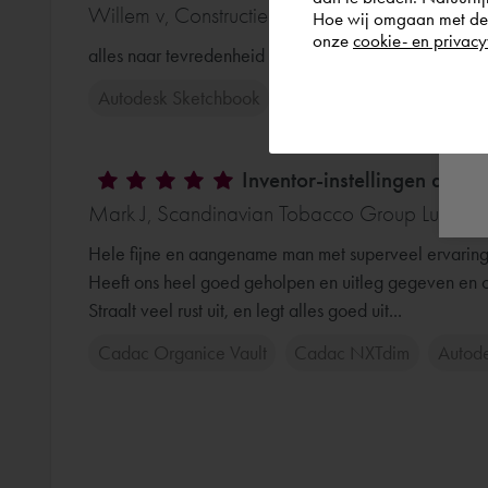
Willem v, Constructie en reparatiebedrijf W. va
Hoe wij omgaan met de g
onze
cookie- en privacy
alles naar tevredenheid gedaan.
Autodesk Sketchbook
Inventor-instellingen aanp
Mark J, Scandinavian Tobacco Group Lummen 
Hele fijne en aangename man met superveel ervaring.
Heeft ons heel goed geholpen en uitleg gegeven en o
Straalt veel rust uit, en legt alles goed uit...
Cadac Organice Vault
Cadac NXTdim
Autode