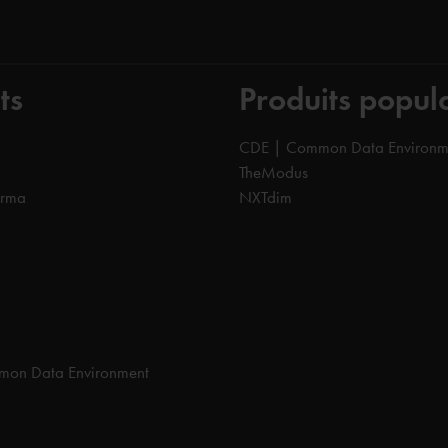
ts
Produits popul
CDE | Common Data Environm
TheModus
orma
NXTdim
on Data Environment