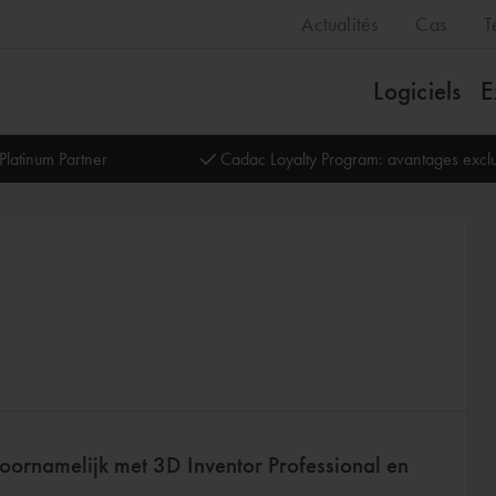
Actualités
Cas
T
Logiciels
E
Platinum Partner
Cadac Loyalty Program: avantages exclu
oornamelijk met 3D Inventor Professional en