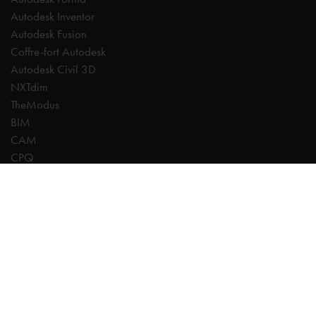
Autodesk Inventor
Autodesk Fusion
Coffre-fort Autodesk
Autodesk Civil 3D
NXTdim
TheModus
BIM
CAM
CPQ
CDE | Common Data Environment
PDM
Experts
AutoCAD
Revit
Autodesk Forma
Inventor