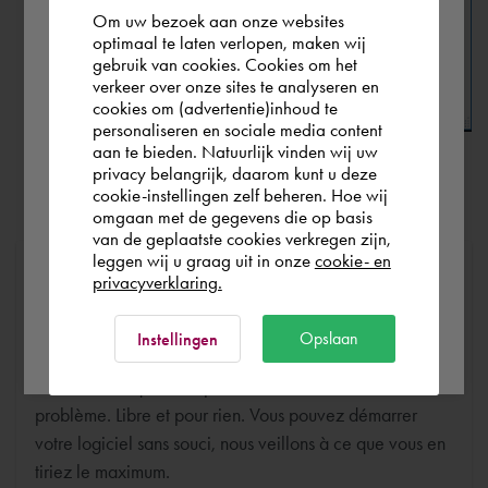
Om uw bezoek aan onze websites
According to us you are situated in Rest of
optimaal te laten verlopen, maken wij
gebruik van cookies. Cookies om het
the world. Please confirm in which country
verkeer over onze sites te analyseren en
you wish to shop.
cookies om (advertentie)inhoud te
personaliseren en sociale media content
aan te bieden. Natuurlijk vinden wij uw
France
privacy belangrijk, daarom kunt u deze
Cliquez sur
[ OK ]
pour appliquer ce nouveau réglage.
cookie-instellingen zelf beheren. Hoe wij
omgaan met de gegevens die op basis
Rest of the world
van de geplaatste cookies verkregen zijn,
leggen wij u graag uit in onze
cookie- en
Chez Cadac, nous faisons la distinction entre Ventes,
privacyverklaring.
Service et Support. La vente et le service sont une
affaire courante pour nous. Nous vous aidons à acheter
Ok
Opslaan
Instellingen
votre produit, service, formation ou expert et nous
veillons à ce que vous puissiez commencer sans aucun
problème. Libre et pour rien. Vous pouvez démarrer
votre logiciel sans souci, nous veillons à ce que vous en
tiriez le maximum.