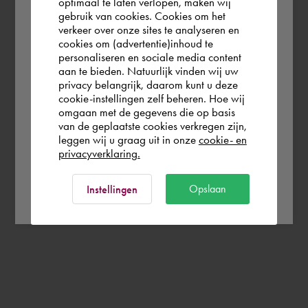
optimaal te laten verlopen, maken wij
gebruik van cookies. Cookies om het
the world. Please confirm in which country
verkeer over onze sites te analyseren en
you wish to shop.
cookies om (advertentie)inhoud te
personaliseren en sociale media content
aan te bieden. Natuurlijk vinden wij uw
France
privacy belangrijk, daarom kunt u deze
cookie-instellingen zelf beheren. Hoe wij
omgaan met de gegevens die op basis
Rest of the world
van de geplaatste cookies verkregen zijn,
leggen wij u graag uit in onze
cookie- en
privacyverklaring.
Ok
Opslaan
Instellingen