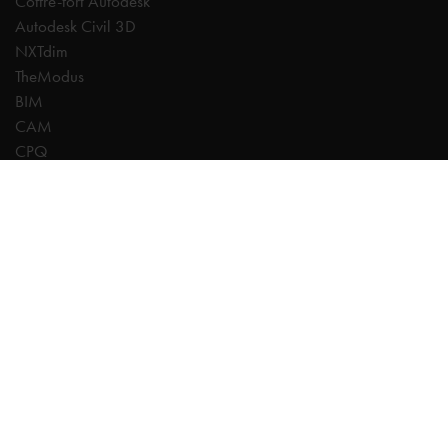
Coffre-fort Autodesk
Autodesk Civil 3D
NXTdim
TheModus
BIM
CAM
CPQ
CDE | Common Data Environment
PDM
Experts
AutoCAD
Revit
Autodesk Forma
Inventor
Fusion
Vault