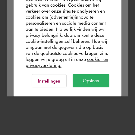
gebruik van cookies. Cookies om het
the world. Please confirm in which country
verkeer over onze sites te analyseren en
you wish to shop.
cookies om (advertentie)inhoud te
personaliseren en sociale media content
aan te bieden. Natuurlijk vinden wij uw
France
privacy belangrijk, daarom kunt u deze
cookie-instellingen zelf beheren. Hoe wij
omgaan met de gegevens die op basis
Rest of the world
van de geplaatste cookies verkregen zijn,
leggen wij u graag uit in onze
cookie- en
privacyverklaring.
Ok
Opslaan
Instellingen