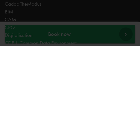
Cadac TheModus
BIM
CAM
CPQ
Book now
Digitalisation
CDE | Common Data Environment
PDM
PLM
Systeemintegratie
Experts
AutoCAD
Autodesk Forma
Fusion
Inventor
Revit
Vault