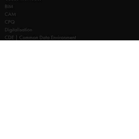
BIM
CAM
CPQ
Digitalisation
CDE | Common Data Environment
PDM
PLM
Systeemintegratie
Experts
AutoCAD
Autodesk Forma
Fusion
Inventor
Revit
Vault
Cadac TheModus