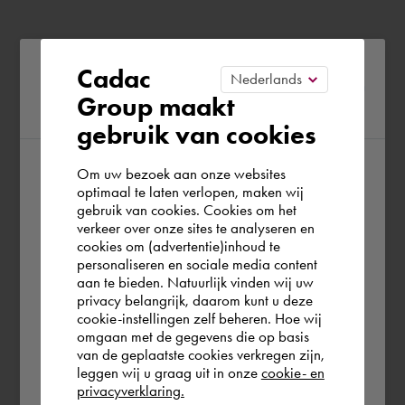
Please confirm your current
Cadac
Group maakt
region
gebruik van cookies
Om uw bezoek aan onze websites
According to us you are situated in Rest of
optimaal te laten verlopen, maken wij
gebruik van cookies. Cookies om het
the world. Please confirm in which country
verkeer over onze sites te analyseren en
you wish to shop.
cookies om (advertentie)inhoud te
personaliseren en sociale media content
aan te bieden. Natuurlijk vinden wij uw
Europe (other)
privacy belangrijk, daarom kunt u deze
cookie-instellingen zelf beheren. Hoe wij
omgaan met de gegevens die op basis
Rest of the world
van de geplaatste cookies verkregen zijn,
leggen wij u graag uit in onze
cookie- en
privacyverklaring.