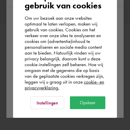
gebruik van cookies
Om uw bezoek aan onze websites
According to us you are situated in Rest of
optimaal te laten verlopen, maken wij
gebruik van cookies. Cookies om het
the world. Please confirm in which country
verkeer over onze sites te analyseren en
you wish to shop.
cookies om (advertentie)inhoud te
personaliseren en sociale media content
aan te bieden. Natuurlijk vinden wij uw
Europe (other)
privacy belangrijk, daarom kunt u deze
cookie-instellingen zelf beheren. Hoe wij
omgaan met de gegevens die op basis
Rest of the world
van de geplaatste cookies verkregen zijn,
leggen wij u graag uit in onze
cookie- en
privacyverklaring.
Ok
Opslaan
Instellingen