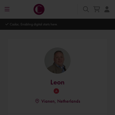
re.
Autodesk Platinum Partner
Leon
Vianen, Netherlands