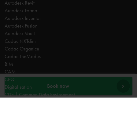
Autodesk Revit
Autodesk Forma
Autodesk Inventor
Autodesk Fusion
Autodesk Vault
Cadac NXTdim
Cadac Organice
Cadac TheModus
BIM
CAM
CPQ
Book now
Digitalisation
CDE | Common Data Environment
PDM
PLM
Systeemintegratie
Experts