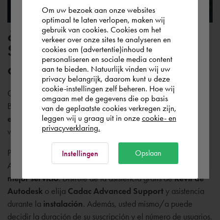
Om uw bezoek aan onze websites
According to us you are situated in Rest of
optimaal te laten verlopen, maken wij
¿Tiene ya un presupuesto?
gebruik van cookies. Cookies om het
the world. Please confirm in which country
verkeer over onze sites te analyseren en
you wish to shop.
Seguro que le podemos
cookies om (advertentie)inhoud te
personaliseren en sociale media content
ofrecer uno mejor.
aan te bieden. Natuurlijk vinden wij uw
España
privacy belangrijk, daarom kunt u deze
cookie-instellingen zelf beheren. Hoe wij
Con Revit de Autodesk cuenta con una solución completa
omgaan met de gegevens die op basis
BIM con la que puede diseñar de forma más
rápida
,
Rest of the world
van de geplaatste cookies verkregen zijn,
leggen wij u graag uit in onze
cookie- en
eficiente
y al
mejor precio
. Además, tendrá una mejor
privacyverklaring.
visión general de todo el proyecto BIM.
Ok
Puede hacer su pedido del potente software BIM Revit de
Opslaan
Instellingen
Autodesk en la Cadac Group al
mejor precio
y con el
mejor servicio
. Disfrute de la asistencia gratis de
Revit de
Autodesk
o elija
Cadac Advanced Support
y asistencia
durante la
instalación
. Además, usted mismo/a puede
decidir la duración de su suscripción y el número de usuarios.