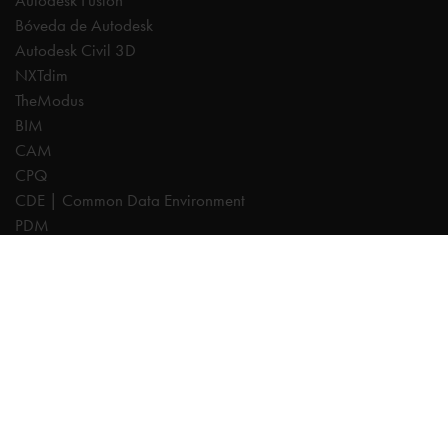
Autodesk Fusion
Bóveda de Autodesk
Autodesk Civil 3D
NXTdim
TheModus
BIM
CAM
CPQ
CDE | Common Data Environment
PDM
Expertos
AutoCAD
Revit
Autodesk Forma
Inventor
Fusion
Vault