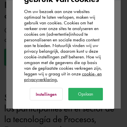
Descubra todas nuestras
Om uw bezoek aan onze websites
categorías
According to us you are situated in Rest of
optimaal te laten verlopen, maken wij
gebruik van cookies. Cookies om het
the world. Please confirm in which country
verkeer over onze sites te analyseren en
Cadac ofrece una amplia gama de
you wish to shop.
cookies om (advertentie)inhoud te
categorías. Descúbrelas todas.
personaliseren en sociale media content
aan te bieden. Natuurlijk vinden wij uw
España
privacy belangrijk, daarom kunt u deze
cookie-instellingen zelf beheren. Hoe wij
Ver categorías
omgaan met de gegevens die op basis
Rest of the world
van de geplaatste cookies verkregen zijn,
leggen wij u graag uit in onze
cookie- en
privacyverklaring.
Ok
Opslaan
Instellingen
Soluciones a medida para todos
los participantes en el sector de
la tecnología de Procesos,