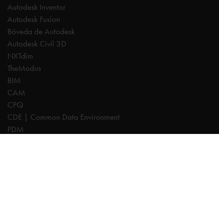
Autodesk Inventor
Autodesk Fusion
Bóveda de Autodesk
Autodesk Civil 3D
NXTdim
TheModus
BIM
CAM
CPQ
CDE | Common Data Environment
PDM
Expertos
AutoCAD
Revit
Autodesk Forma
Inventor