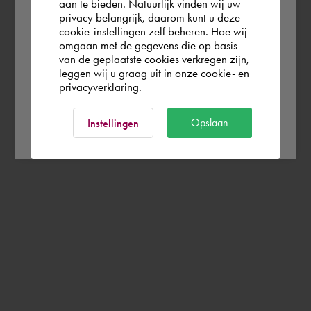
aan te bieden. Natuurlijk vinden wij uw
España
privacy belangrijk, daarom kunt u deze
cookie-instellingen zelf beheren. Hoe wij
omgaan met de gegevens die op basis
Rest of the world
van de geplaatste cookies verkregen zijn,
leggen wij u graag uit in onze
cookie- en
privacyverklaring.
Ok
Opslaan
Instellingen