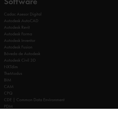
Software
Cadac Asesor Digital
Autodesk AutoCAD
Autodesk Revit
Autodesk Forma
Autodesk Inventor
Autodesk Fusion
Bóveda de Autodesk
Autodesk Civil 3D
NXTdim
TheModus
BIM
CAM
CPQ
CDE | Common Data Environment
PDM