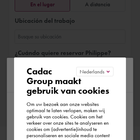
En el lugar
A distancia
Ubicación del trabajo
¿Cuándo quiere reservar Philippe?
Elegir fecha
Please confirm your current
Cadac
Group maakt
region
gebruik van cookies
Confirmar reserva
Om uw bezoek aan onze websites
According to us you are situated in Rest of
optimaal te laten verlopen, maken wij
gebruik van cookies. Cookies om het
the world. Please confirm in which country
verkeer over onze sites te analyseren en
you wish to shop.
cookies om (advertentie)inhoud te
personaliseren en sociale media content