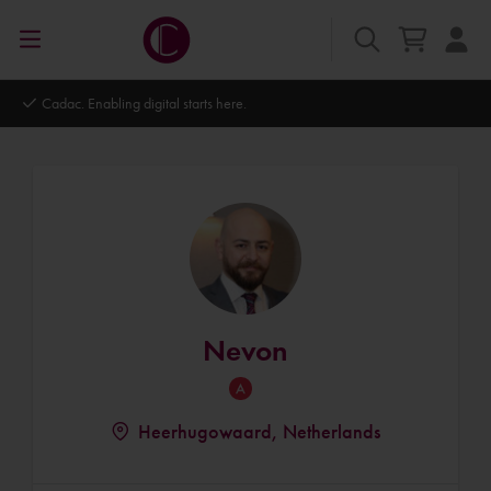
Cadac. Enabling digital starts here.
Nevon
Heerhugowaard, Netherlands