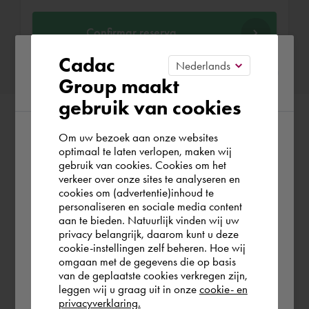
Confirmar reserva
Please confirm your current
Cadac
Group maakt
region
gebruik van cookies
Om uw bezoek aan onze websites
According to us you are situated in Rest of
optimaal te laten verlopen, maken wij
gebruik van cookies. Cookies om het
the world. Please confirm in which country
verkeer over onze sites te analyseren en
you wish to shop.
cookies om (advertentie)inhoud te
personaliseren en sociale media content
aan te bieden. Natuurlijk vinden wij uw
España
privacy belangrijk, daarom kunt u deze
cookie-instellingen zelf beheren. Hoe wij
omgaan met de gegevens die op basis
Rest of the world
van de geplaatste cookies verkregen zijn,
leggen wij u graag uit in onze
cookie- en
privacyverklaring.