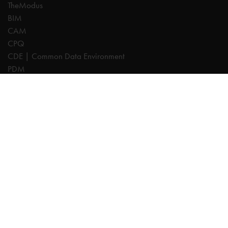
TheModus
BIM
CAM
CPQ
CDE | Common Data Environment
PDM
Expertos
AutoCAD
Revit
Autodesk Forma
Inventor
Fusion
Vault
Civil 3D
TheModus
BIM