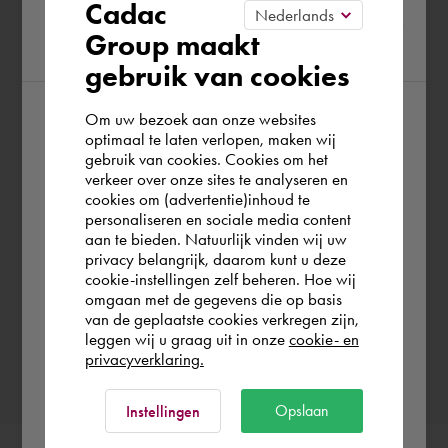
Please confirm your current
Cadac
En el lugar
A distancia
Group maakt
region
gebruik van cookies
Ubicación del trabajo
Om uw bezoek aan onze websites
According to us you are situated in Rest of
optimaal te laten verlopen, maken wij
gebruik van cookies. Cookies om het
the world. Please confirm in which country
verkeer over onze sites te analyseren en
¿Cuándo quiere reservar Leon?
you wish to shop.
cookies om (advertentie)inhoud te
personaliseren en sociale media content
Elegir fecha
aan te bieden. Natuurlijk vinden wij uw
España
privacy belangrijk, daarom kunt u deze
cookie-instellingen zelf beheren. Hoe wij
omgaan met de gegevens die op basis
Rest of the world
van de geplaatste cookies verkregen zijn,
Confirmar reserva
leggen wij u graag uit in onze
cookie- en
privacyverklaring.
Ok
Opslaan
Instellingen