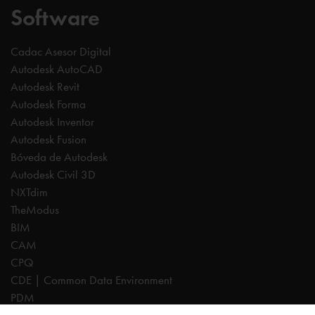
Software
Cadac Asesor Digital
Autodesk AutoCAD
Autodesk Revit
Autodesk Forma
Autodesk Inventor
Autodesk Fusion
Bóveda de Autodesk
Autodesk Civil 3D
NXTdim
TheModus
BIM
CAM
CPQ
CDE | Common Data Environment
PDM