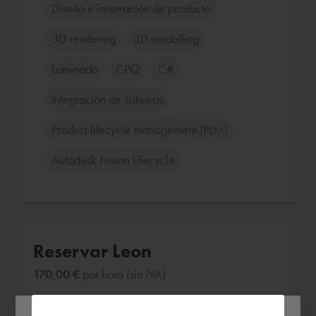
Diseño e innovación de producto
3D rendering
3D modelling
Laminado
CPQ
C#
Integración de sistemas
Product lifecycle management (PLM)
Autodesk Fusion Lifecycle
Reservar Leon
170,00 €
por hora (sin IVA)
A distancia o en el lugar