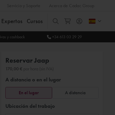
Servicio y Soporte
Acerca de Cadac Group
Expertos
Cursos
Todos
sivas y cashback
+34 613 03 29 29
Reservar Jaap
170,00 €
por hora (sin IVA)
A distancia o en el lugar
En el lugar
A distancia
Ubicación del trabajo