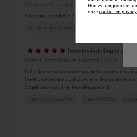
Willem v, Constructie en reparatiebedrijf W. 
Hoe wij omgaan met de g
onze
cookie- en privacy
alles naar tevredenheid gedaan.
Autodesk Sketchbook
Inventor-instellingen aanp
Mark J, Scandinavian Tobacco Group Lummen
Hele fijne en aangename man met superveel ervaring.
Heeft ons heel goed geholpen en uitleg gegeven en o
Straalt veel rust uit, en legt alles goed uit...
Cadac Organice Vault
Cadac NXTdim
Autode