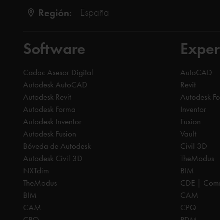
Región:
España
Software
Exper
Cadac Asesor Digital
AutoCAD
Autodesk AutoCAD
Revit
Autodesk Revit
Autodesk F
Autodesk Forma
Inventor
Autodesk Inventor
Fusion
Autodesk Fusion
Vault
Bóveda de Autodesk
Civil 3D
Autodesk Civil 3D
TheModus
NXTdim
BIM
TheModus
CDE | Comm
BIM
CAM
CAM
CPQ
CPQ
PDM