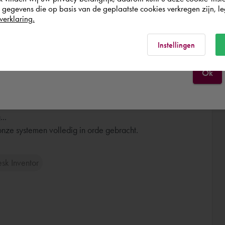
van Dam - hace alrededor de 2 años
egevens die op basis van de geplaatste cookies verkregen zijn, leg
verklaring.
España
Rest of the world
Instellingen
Ok
assen / cursus
 NV - hace casi 4 años
..
nze systemen volledig in orde gebracht.
sk Inventor