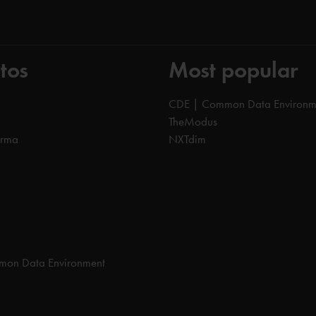
tos
Most popular
CDE | Common Data Environm
TheModus
orma
NXTdim
on Data Environment