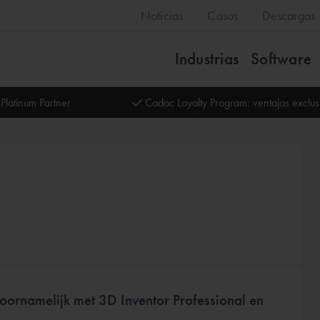
Noticias
Casos
Descargas
Industrias
Software
Platinum Partner
Cadac Loyalty Program: ventajas exclu
oornamelijk met 3D Inventor Professional en