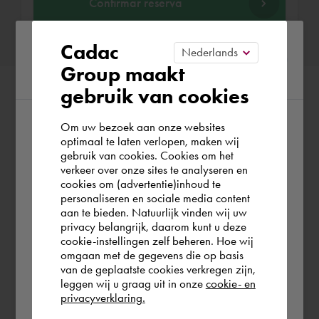
Confirmar reserva
Please confirm your current
Cadac
Group maakt
region
gebruik van cookies
Om uw bezoek aan onze websites
According to us you are situated in Rest of
optimaal te laten verlopen, maken wij
gebruik van cookies. Cookies om het
the world. Please confirm in which country
verkeer over onze sites te analyseren en
you wish to shop.
cookies om (advertentie)inhoud te
personaliseren en sociale media content
aan te bieden. Natuurlijk vinden wij uw
España
privacy belangrijk, daarom kunt u deze
cookie-instellingen zelf beheren. Hoe wij
omgaan met de gegevens die op basis
Rest of the world
van de geplaatste cookies verkregen zijn,
leggen wij u graag uit in onze
cookie- en
privacyverklaring.