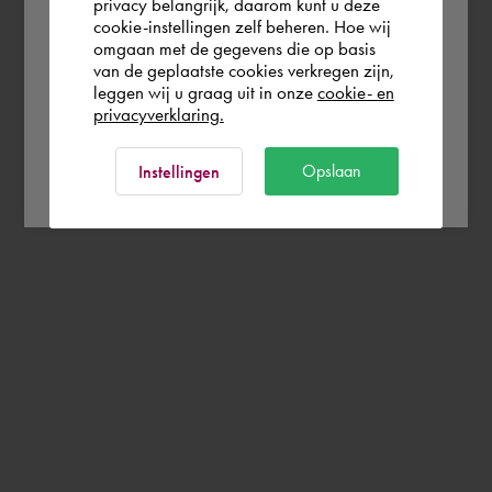
España
privacy belangrijk, daarom kunt u deze
cookie-instellingen zelf beheren. Hoe wij
omgaan met de gegevens die op basis
Rest of the world
van de geplaatste cookies verkregen zijn,
leggen wij u graag uit in onze
cookie- en
privacyverklaring.
Ok
Opslaan
Instellingen