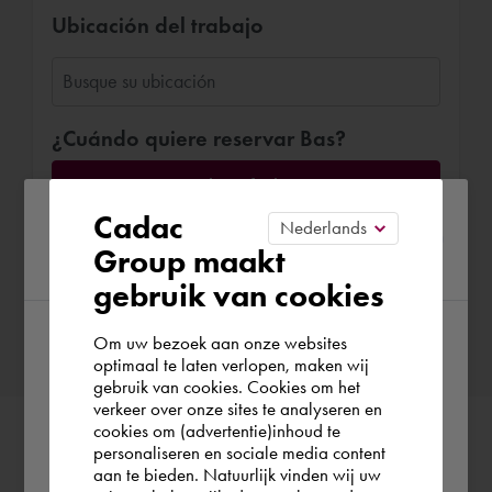
Ubicación del trabajo
¿Cuándo quiere reservar Bas?
Elegir fecha
Please confirm your current
Cadac
Group maakt
region
gebruik van cookies
Confirmar reserva
Om uw bezoek aan onze websites
According to us you are situated in Rest of
optimaal te laten verlopen, maken wij
gebruik van cookies. Cookies om het
the world. Please confirm in which country
verkeer over onze sites te analyseren en
you wish to shop.
cookies om (advertentie)inhoud te
personaliseren en sociale media content
aan te bieden. Natuurlijk vinden wij uw