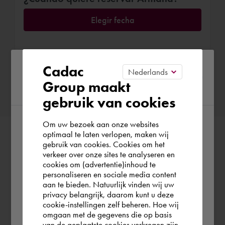
Elegir fecha
Please confirm your current
Cadac
Confirmar reserva
Group maakt
region
gebruik van cookies
Om uw bezoek aan onze websites
According to us you are situated in Rest of
optimaal te laten verlopen, maken wij
gebruik van cookies. Cookies om het
the world. Please confirm in which country
verkeer over onze sites te analyseren en
you wish to shop.
cookies om (advertentie)inhoud te
personaliseren en sociale media content
aan te bieden. Natuurlijk vinden wij uw
España
privacy belangrijk, daarom kunt u deze
cookie-instellingen zelf beheren. Hoe wij
omgaan met de gegevens die op basis
Rest of the world
van de geplaatste cookies verkregen zijn,