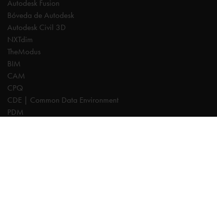
Autodesk Fusion
Bóveda de Autodesk
Autodesk Civil 3D
NXTdim
TheModus
BIM
CAM
CPQ
CDE | Common Data Environment
PDM
Expertos
AutoCAD
Revit
Autodesk Forma
Inventor
Fusion