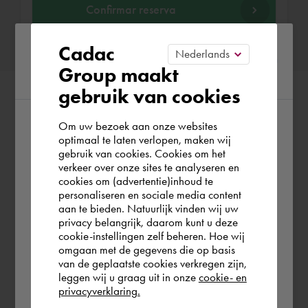
Confirmar reserva
Please confirm your current
Cadac
Group maakt
region
gebruik van cookies
Om uw bezoek aan onze websites
According to us you are situated in Rest of
optimaal te laten verlopen, maken wij
gebruik van cookies. Cookies om het
the world. Please confirm in which country
verkeer over onze sites te analyseren en
you wish to shop.
cookies om (advertentie)inhoud te
personaliseren en sociale media content
aan te bieden. Natuurlijk vinden wij uw
España
privacy belangrijk, daarom kunt u deze
cookie-instellingen zelf beheren. Hoe wij
omgaan met de gegevens die op basis
Rest of the world
van de geplaatste cookies verkregen zijn,
leggen wij u graag uit in onze
cookie- en
privacyverklaring.