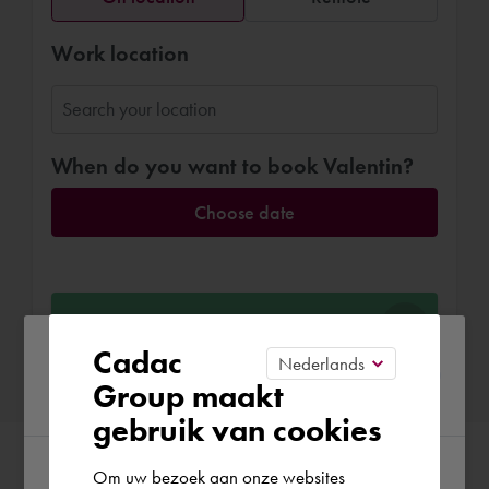
Work location
When do you want to book Valentin?
Choose date
Confirm booking
Please confirm your current
Cadac
Group maakt
region
gebruik van cookies
Om uw bezoek aan onze websites