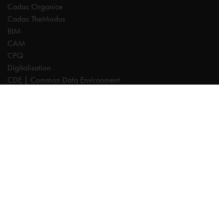
Cadac Organice
Cadac TheModus
BIM
CAM
CPQ
Digitalisation
CDE | Common Data Environment
PDM
PLM
Systeemintegratie
Experts
AutoCAD
Autodesk Forma
Fusion
Inventor
Revit