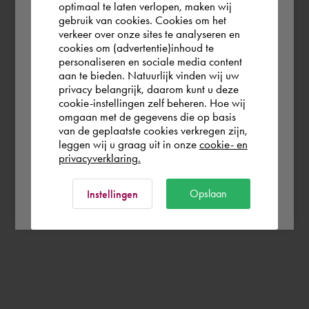
According to us you are situated in Rest of
optimaal te laten verlopen, maken wij
gebruik van cookies. Cookies om het
the world. Please confirm in which country
verkeer over onze sites te analyseren en
you wish to shop.
cookies om (advertentie)inhoud te
personaliseren en sociale media content
aan te bieden. Natuurlijk vinden wij uw
España
privacy belangrijk, daarom kunt u deze
cookie-instellingen zelf beheren. Hoe wij
omgaan met de gegevens die op basis
Rest of the world
van de geplaatste cookies verkregen zijn,
leggen wij u graag uit in onze
cookie- en
privacyverklaring.
Ok
Opslaan
Instellingen