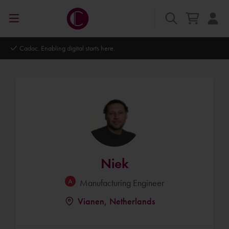
bling digital starts here.
Autodesk Platin
Niek
Manufacturing Engineer
Vianen, Netherlands