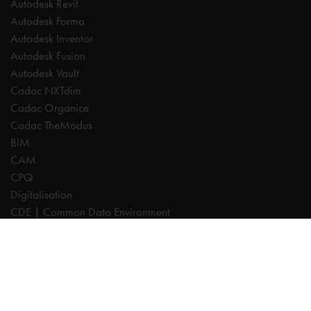
Autodesk Revit
Autodesk Forma
Autodesk Inventor
Autodesk Fusion
Autodesk Vault
Cadac NXTdim
Cadac Organice
Cadac TheModus
BIM
CAM
CPQ
Digitalisation
CDE | Common Data Environment
PDM
PLM
Systeemintegratie
Experts