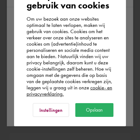
Autodesk trainer
gebruik van cookies
Cadac Group dic 1993 - may 2019 (25
Om uw bezoek aan onze websites
years 4 months)
According to us you are situated in Rest of
optimaal te laten verlopen, maken wij
gebruik van cookies. Cookies om het
the world. Please confirm in which country
Best Practices for
verkeer over onze sites te analyseren en
you wish to shop.
Implementing Autodesk Vault
cookies om (advertentie)inhoud te
personaliseren en sociale media content
aan te bieden. Natuurlijk vinden wij uw
Inventor Trainer and Inventor
España
privacy belangrijk, daarom kunt u deze
implementations
cookie-instellingen zelf beheren. Hoe wij
omgaan met de gegevens die op basis
Inventor Workflows
Rest of the world
van de geplaatste cookies verkregen zijn,
leggen wij u graag uit in onze
cookie- en
privacyverklaring.
Ok
Opslaan
Instellingen