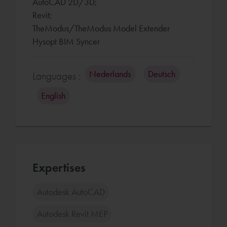
AutoCAD 2D/3D;
Revit;
TheModus/TheModus Model Extender
Hysopt BIM Syncer
Nederlands
Deutsch
Languages :
English
Expertises
Autodesk AutoCAD
Autodesk Revit MEP