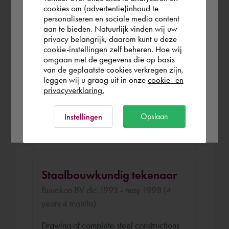
you wish to shop.
cookies om (advertentie)inhoud te
personaliseren en sociale media content
Tekenaar/Werkvoorbereider
aan te bieden. Natuurlijk vinden wij uw
Aalbers BV may 1998 - oct 2006 (8
España
privacy belangrijk, daarom kunt u deze
cookie-instellingen zelf beheren. Hoe wij
years 5 months)
omgaan met de gegevens die op basis
Rest of the world
van de geplaatste cookies verkregen zijn,
Draughtsman/Work Planner for all
leggen wij u graag uit in onze
cookie- en
departments within the company:
privacyverklaring.
Shop fittings, steel constructions,
machines.
Ok
Opslaan
Instellingen
CAD application management.
Staalbouwkundig tekenaar
Buvekon BV dic 1993 - may 1998 (4
years 4 months)
Drawing of complete steel constructions