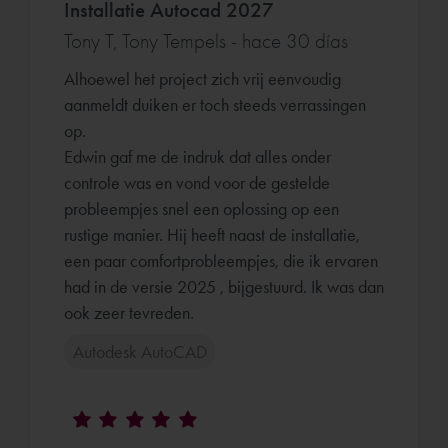
Installatie Autocad 2027
Tony T, Tony Tempels - hace 30 días
Alhoewel het project zich vrij eenvoudig
aanmeldt duiken er toch steeds verrassingen
op.
Edwin gaf me de indruk dat alles onder
controle was en vond voor de gestelde
probleempjes snel een oplossing op een
rustige manier. Hij heeft naast de installatie,
een paar comfortprobleempjes, die ik ervaren
had in de versie 2025 , bijgestuurd. Ik was dan
ook zeer tevreden.
Autodesk AutoCAD
overleg m.b.t. overgang naar Revit