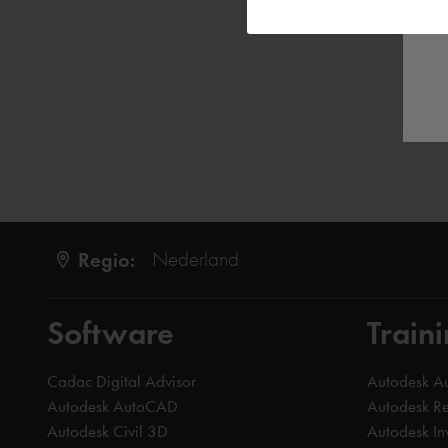
Regio:
Nederland
Software
Train
Cadac Digital Advisor
Autodesk 
Autodesk AutoCAD
Autodesk Re
Autodesk Civil 3D
Autodesk In