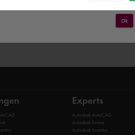
Ok
ingen
Experts
AutoCAD
Autodesk AutoCAD
vit
Autodesk Forma
ventor
Autodesk Inventor