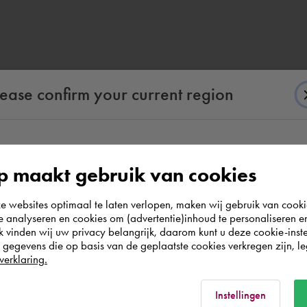
lease confirm your current region
According to us you are situated in Rest of the
 maakt gebruik van cookies
world. Please confirm in which country you
websites optimaal te laten verlopen, maken wij gebruik van cooki
wish to shop.
te analyseren en cookies om (advertentie)inhoud te personaliseren e
k vinden wij uw privacy belangrijk, daarom kunt u deze cookie-inste
egevens die op basis van de geplaatste cookies verkregen zijn, leg
Nederland
verklaring.
Rest of the world
Instellingen