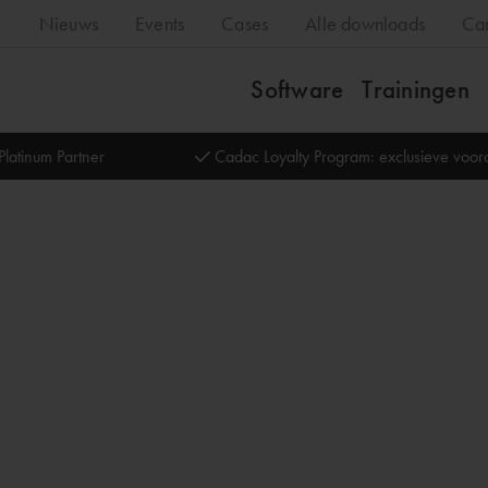
Nieuws
Events
Cases
Alle downloads
Ca
Software
Trainingen
Platinum Partner
Cadac Loyalty Program: exclusieve voo