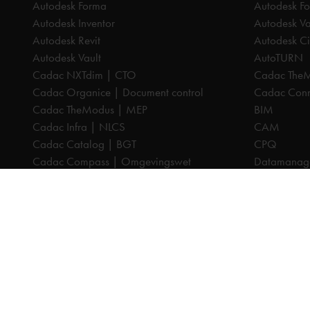
Autodesk Forma
Autodesk F
Autodesk Inventor
Autodesk Va
Autodesk Revit
Autodesk Ci
Autodesk Vault
AutoTURN
Cadac NXTdim | CTO
Cadac The
Cadac Organice | Document control
Cadac Conne
Cadac TheModus | MEP
BIM
Cadac Infra | NLCS
CAM
Cadac Catalog | BGT
CPQ
Cadac Compass | Omgevingswet
Datamanag
Cadac Carto | GIS-viewer
Digitaliseri
Cadac Connect | Systeemintegratie
PDM
Cadac Control | BIM-validatie
PLM
Product Design & Manufacturing (PD&M)
Cadac Infr
Collection
Cadac Cata
Architecture, Engineering & Construction
Cadac Com
(AEC) Collection
Cadac Cart