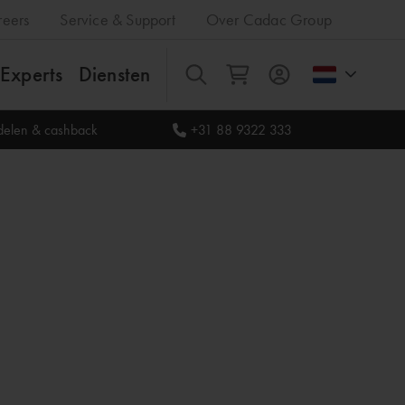
reers
Service & Support
Over Cadac Group
Experts
Diensten
Alles
rdelen & cashback
+31 88 9322 333