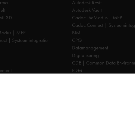
orma
Autodesk Revit
ult
Autodesk Vault
vil 3D
Cadac TheModus | MEP
Cadac Connect | Systeeminteg
Modus | MEP
BIM
ct | Systeemintegratie
CPQ
Datamanagement
Digitalisering
CDE | Common Data Environm
ement
PDM
ng
PLM
CTO
Cadac Infra | NLCS
a | NLCS
Cadac Catalog | BGT
log | BGT
Cadac Compass | Omgevings
pass | Omgevingswet
Cadac Carto | GIS-viewer
o | GIS-viewer