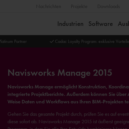
Nachrichten
Projekte
Downloads
Industrien
Software
Aus
latinum Partner
Cadac Loyalty Program: exklusive Vortei
Navisworks Manage 2015
Navisworks Manage ermöglicht Konstruktion, Koordinati
integrierte Projektberichte. Außerdem können Sie über
Weise Daten und Workflows aus Ihren BIM-Projekten tei
Gehen Sie das gesamte Projekt durch, prüfen Sie es auf even
diese sofort ab. Navisworks Manage 2015 ist äußerst geeign
Programm, in dem Sie alle Ihre Entwürfe kombinieren können.