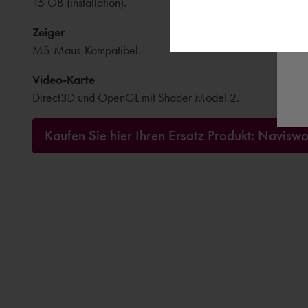
15 GB (installation).
Zeiger
MS-Maus-Kompatibel.
Video-Karte
Direct3D und OpenGL mit Shader Model 2.
Kaufen Sie hier Ihren Ersatz Produkt: Navis