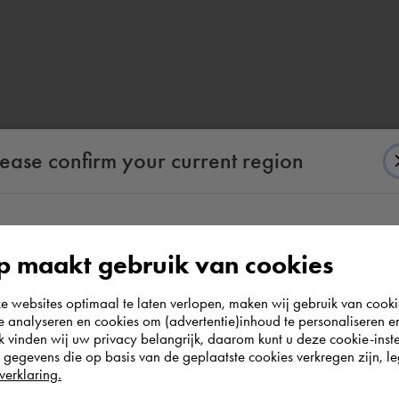
lease confirm your current region
um, Professional, Enterprice oder Ultimate.
ogie.
According to us you are situated in Rest of the
 maakt gebruik van cookies
world. Please confirm in which country you
websites optimaal te laten verlopen, maken wij gebruik van cooki
wish to shop.
te analyseren en cookies om (advertentie)inhoud te personaliseren e
k vinden wij uw privacy belangrijk, daarom kunt u deze cookie-inste
egevens die op basis van de geplaatste cookies verkregen zijn, leg
Deutschland
verklaring.