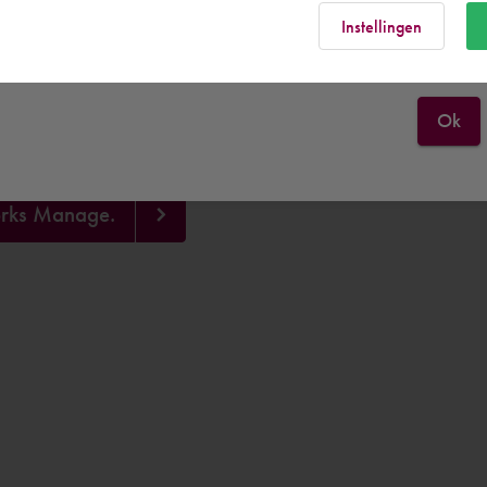
Rest of the world
Instellingen
Ok
works Manage.