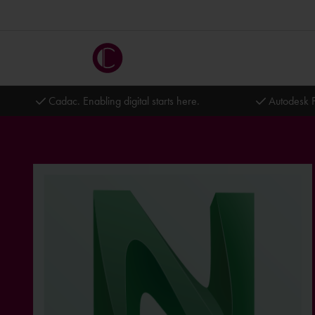
Cadac. Enabling digital starts here.
Autodesk P