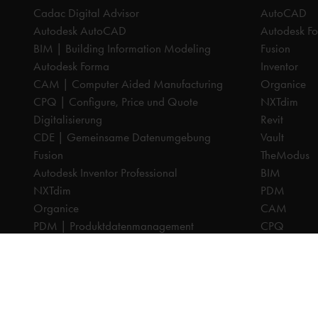
Cadac Digital Advisor
AutoCAD
Autodesk AutoCAD
Autodesk F
BIM | Building Information Modeling
Fusion
Autodesk Forma
Inventor
CAM | Computer Aided Manufacturing
Organice
CPQ | Configure, Price und Quote
NXTdim
Digitalisierung
Revit
CDE | Gemeinsame Datenumgebung
Vault
Fusion
TheModus
Autodesk Inventor Professional
BIM
NXTdim
PDM
Organice
CAM
PDM | Produktdatenmanagement
CPQ
PLM | Produktlebenszyklus-Management
Dokumenten
Autodesk Revit
Digitalisier
Systeemintegration
PLM
Cadac TheModus | BIM-Standardisierung
Systeminteg
Autodesk Vault Professional