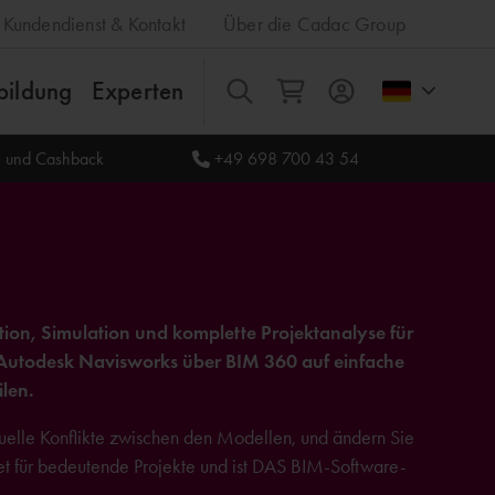
Kundendienst & Kontakt
Über die Cadac Group
bildung
Experten
Alles
le und Cashback
+49 698 700 43 54
on, Simulation und komplette Projektanalyse für
 Autodesk Navisworks über BIM 360 auf einfache
len.
tuelle Konflikte zwischen den Modellen, und ändern Sie
et für bedeutende Projekte und ist DAS BIM-Software-