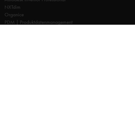
NXTdim
Organice
PDM | Produktdatenmanagement
PLM | Produktlebenszyklus-Management
Autodesk Revit
Systeemintegration
Cadac TheModus | BIM-Standardisierung
Autodesk Vault Professional
Experts
AutoCAD
Autodesk Forma
Fusion
Inventor
Organice
NXTdim
Revit