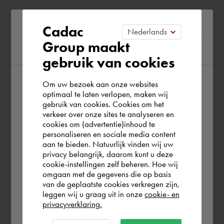
Please confirm your current
Cadac
Group maakt
region
gebruik van cookies
Om uw bezoek aan onze websites
According to us you are situated in Rest of
optimaal te laten verlopen, maken wij
gebruik van cookies. Cookies om het
the world. Please confirm in which country
verkeer over onze sites te analyseren en
you wish to shop.
cookies om (advertentie)inhoud te
personaliseren en sociale media content
aan te bieden. Natuurlijk vinden wij uw
Deutschland
privacy belangrijk, daarom kunt u deze
cookie-instellingen zelf beheren. Hoe wij
omgaan met de gegevens die op basis
Rest of the world
van de geplaatste cookies verkregen zijn,
leggen wij u graag uit in onze
cookie- en
privacyverklaring.