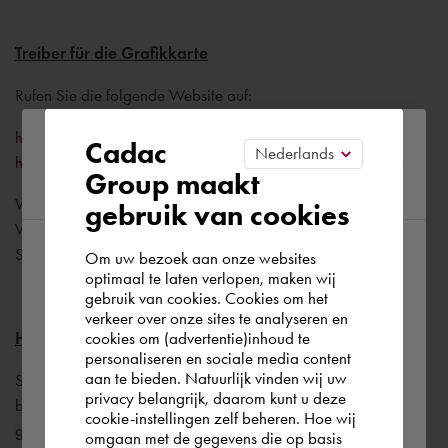
Treiber für die Grafikkarte
Rufen Sie die folgende Website auf:
https://knowledge.autodesk.com/certified-graphics-
Please confirm your current
Cadac
hardware
Group maakt
region
Wählen Sie Ihre Kombination aus Grafikkarte/AutoCAD-
gebruik van cookies
Version/Windows-Version, um die beste Treiberversion für Ihr
Setup zu finden.
Om uw bezoek aan onze websites
According to us you are situated in Rest of
optimaal te laten verlopen, maken wij
gebruik van cookies. Cookies om het
the world. Please confirm in which country
verkeer over onze sites te analyseren en
you wish to shop.
cookies om (advertentie)inhoud te
Highlight
personaliseren en sociale media content
aan te bieden. Natuurlijk vinden wij uw
Setzen Sie die AutoCAD-Variable HIGHLIGHT auf 0. (Die
Deutschland
privacy belangrijk, daarom kunt u deze
blaue Selektionsfarbe verschwindet, die Auswahl wird nicht
cookie-instellingen zelf beheren. Hoe wij
gestrichelt)
omgaan met de gegevens die op basis