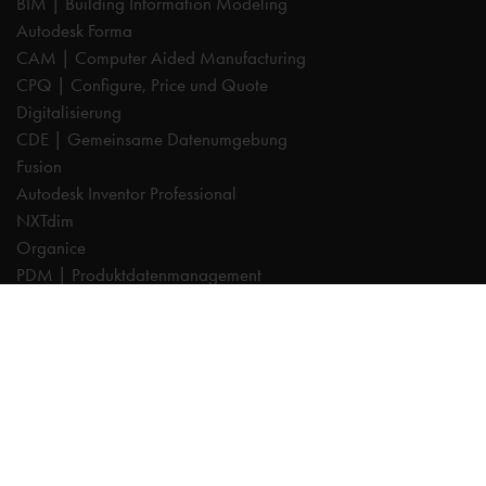
BIM | Building Information Modeling
Autodesk Forma
CAM | Computer Aided Manufacturing
CPQ | Configure, Price und Quote
Digitalisierung
CDE | Gemeinsame Datenumgebung
Fusion
Autodesk Inventor Professional
NXTdim
Organice
PDM | Produktdatenmanagement
PLM | Produktlebenszyklus-Management
Autodesk Revit
Systeemintegration
Cadac TheModus | BIM-Standardisierung
Autodesk Vault Professional
Experts