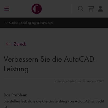
re.
Autodesk Platinum Partner
Zurück
Verbessern Sie die AutoCAD-
Leistung
Zuletzt geändert am: 31. August 2023
Das Problem:
Sie stellen fest, dass die Gesamtleistung von AutoCAD schlecht
ist.