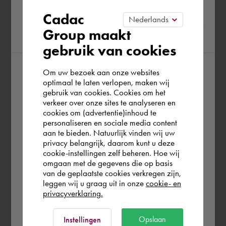
Please confirm your current
Cadac
Group maakt
region
gebruik van cookies
Om uw bezoek aan onze websites
According to us you are situated in Rest of
optimaal te laten verlopen, maken wij
gebruik van cookies. Cookies om het
the world. Please confirm in which country
verkeer over onze sites te analyseren en
you wish to shop.
cookies om (advertentie)inhoud te
personaliseren en sociale media content
aan te bieden. Natuurlijk vinden wij uw
Deutschland
privacy belangrijk, daarom kunt u deze
cookie-instellingen zelf beheren. Hoe wij
omgaan met de gegevens die op basis
Rest of the world
van de geplaatste cookies verkregen zijn,
leggen wij u graag uit in onze
cookie- en
privacyverklaring.
Ok
Opslaan
Instellingen