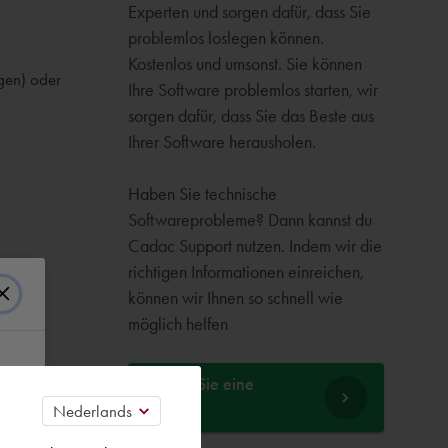
Experten und sorgen dafür, dass Sie
problemlos loslegen können.
Kostenlos und umsonst. Sie können
gen) oder
Ihre Software problemlos starten, wir
sorgen dafür, dass Sie das Beste aus
Ihrer Software herausholen.
Haben Sie technische
Softwareprobleme? Dann kannst du
Cadac Support nutzen. Indem wir die
richtigen Informationen einreichen,
können wir Ihnen so schnell wie
möglich helfen
Stellen Sie eine
Frage