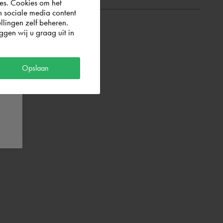
es. Cookies om het
n sociale media content
llingen zelf beheren.
gen wij u graag uit in
Opslaan