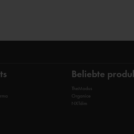
ts
Beliebte produ
TheModus
orma
Organice
NXTdim