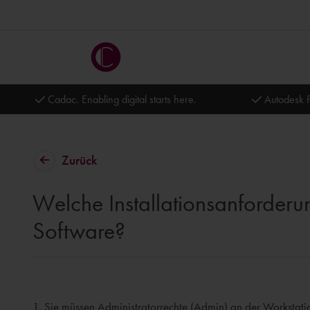
Cadac. Enabling digital starts here.
Autodesk P
Zurück
Welche Installationsanforderu
Software?
1. Sie müssen Administratorrechte (Admin) an der Workstati