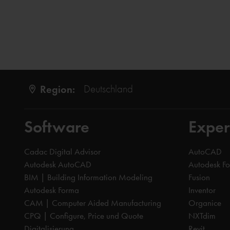
Region:
Deutschland
Software
Exper
Cadac Digital Advisor
AutoCAD
Autodesk AutoCAD
Autodesk F
BIM | Building Information Modeling
Fusion
Autodesk Forma
Inventor
CAM | Computer Aided Manufacturing
Organice
CPQ | Configure, Price und Quote
NXTdim
Digitalisierung
Revit