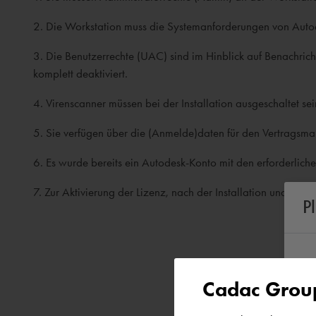
2. Die Workstation muss die Systemanforderungen von Autod
3. Die Benutzerrechte (UAC) sind im Hinblick auf Benachric
komplett deaktiviert.
4. Virenscanner müssen bei der Installation ausgeschaltet sei
5. Sie verfügen über die (Anmelde)daten für den Vertrags
6. Es wurde bereits ein Autodesk-Konto mit den erforderlichen
7. Zur Aktivierung der Lizenz, nach der Installation und währ
P
Cadac Group