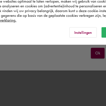
websites optimaal te laten verlopen, maken wij gebruik van cooki
wish to shop.
te analyseren en cookies om (advertentie)inhoud te personaliseren e
k vinden wij uw privacy belangrijk, daarom kunt u deze cookie-inste
egevens die op basis van de geplaatste cookies verkregen zijn, leg
Deutschland
verklaring.
Rest of the world
Instellingen
Ok