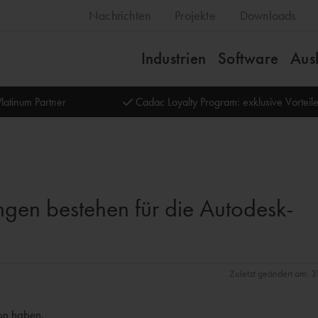
Nachrichten
Projekte
Downloads
Industrien
Software
Aus
latinum Partner
Cadac Loyalty Program: exklusive Vortei
ngen bestehen für die Autodesk-
Zuletzt geändert am: 
on haben.