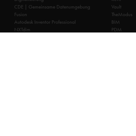
CDE | Gemeinsame Datenumgebung
Vault
Fusion
TheModus
Autodesk Inventor Professional
BIM
NXTdim
PDM
Organice
CAM
PDM | Produktdatenmanagement
CPQ
PLM | Produktlebenszyklus-Management
Dokumenten
Autodesk Revit
Digitalisier
Systeemintegration
PLM
Cadac TheModus | BIM-Standardisierung
Systeminteg
Autodesk Vault Professional
Alle Preise sind exkl. Mehrwertsteuer, sofern nicht anders a
© 2025 Ca