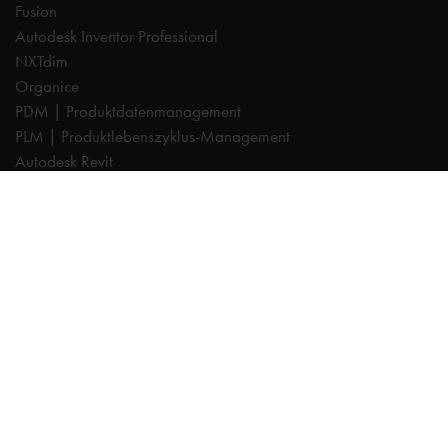
Fusion
Autodesk Inventor Professional
NXTdim
Organice
PDM | Produktdatenmanagement
PLM | Produktlebenszyklus-Management
Autodesk Revit
Systeemintegration
Cadac TheModus | BIM-Standardisierung
Autodesk Vault Professional
Experts
AutoCAD
Autodesk Forma
Fusion
Inventor
Organice