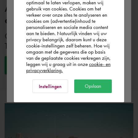
optimaal te laten verlopen, maken wij
Alle unsere Themen
gebruik van cookies. Cookies om het
the world. Please confirm in which country
verkeer over onze sites te analyseren en
entdecken
you wish to shop.
cookies om (advertentie)inhoud te
personaliseren en sociale media content
aan te bieden. Natuurlijk vinden wij uw
Cadac bedient ein breites Spektrum an
Deutschland
privacy belangrijk, daarom kunt u deze
Themen. Entdecken Sie alle.
cookie-instellingen zelf beheren. Hoe wij
omgaan met de gegevens die op basis
Rest of the world
van de geplaatste cookies verkregen zijn,
leggen wij u graag uit in onze
cookie- en
Alle Themen
privacyverklaring.
Ok
Opslaan
Instellingen