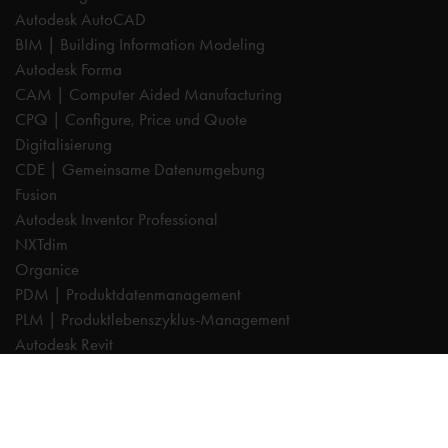
Autodesk AutoCAD
BIM | Building Information Modeling
Autodesk Forma
CAM | Computer Aided Manufacturing
CPQ | Configure, Price und Quote
Digitalisierung
CDE | Gemeinsame Datenumgebung
Fusion
Autodesk Inventor Professional
NXTdim
Organice
PDM | Produktdatenmanagement
PLM | Produktlebenszyklus-Management
Autodesk Revit
Systeemintegration
Cadac TheModus | BIM-Standardisierung
Autodesk Vault Professional