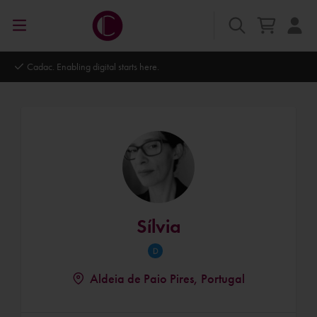
bling digital starts here.
Autodesk Platin
Sílvia
Aldeia de Paio Pires, Portugal