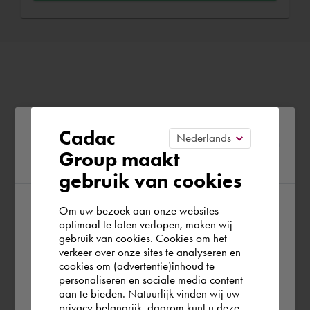
Please confirm your current
Cadac
Group maakt
region
gebruik van cookies
Om uw bezoek aan onze websites
According to us you are situated in Rest of
optimaal te laten verlopen, maken wij
gebruik van cookies. Cookies om het
the world. Please confirm in which country
verkeer over onze sites te analyseren en
you wish to shop.
cookies om (advertentie)inhoud te
personaliseren en sociale media content
aan te bieden. Natuurlijk vinden wij uw
Deutschland
privacy belangrijk, daarom kunt u deze