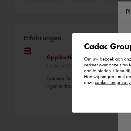
P
Erfahrungen
Cadac Group
Application Engineer / Autode
Om uw bezoek aan onze 
verkeer over onze sites 
Contelos GmbH Feb. 2013 - Aktuell (13 J
aan te bieden. Natuurlij
Hoe wij omgaan met de g
Zuständig für den Bereich Visualisierung u
onze
cookie- en privacy
Ingenieurbau, Maschinenbau, Infrastruktur