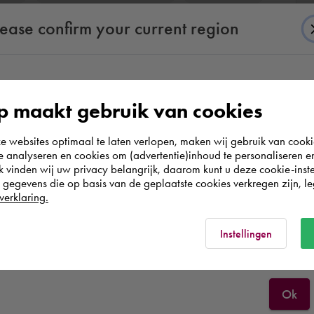
lease confirm your current region
According to us you are situated in Rest of the
 maakt gebruik van cookies
world. Please confirm in which country you
sk 3ds Max Certified Professional
websites optimaal te laten verlopen, maken wij gebruik van cooki
wish to shop.
te analyseren en cookies om (advertentie)inhoud te personaliseren e
ahre 5 Monate)
k vinden wij uw privacy belangrijk, daarom kunt u deze cookie-inste
egevens die op basis van de geplaatste cookies verkregen zijn, leg
nd Animation mit Autodesk 3ds Max für Architektur,
Deutschland
verklaring.
Rest of the world
Instellingen
Ok