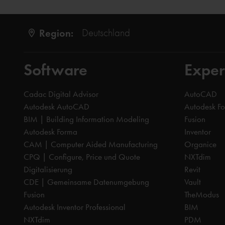
Region:
Deutschland
Software
Exper
Cadac Digital Advisor
AutoCAD
Autodesk AutoCAD
Autodesk F
BIM | Building Information Modeling
Fusion
Autodesk Forma
Inventor
CAM | Computer Aided Manufacturing
Organice
CPQ | Configure, Price und Quote
NXTdim
Digitalisierung
Revit
CDE | Gemeinsame Datenumgebung
Vault
Fusion
TheModus
Autodesk Inventor Professional
BIM
NXTdim
PDM