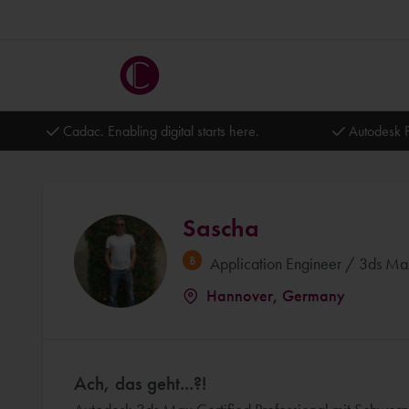
Cadac. Enabling digital starts here.
Autodesk P
Sascha
Application Engineer / 3ds Max
Hannover, Germany
Ach, das geht...?!