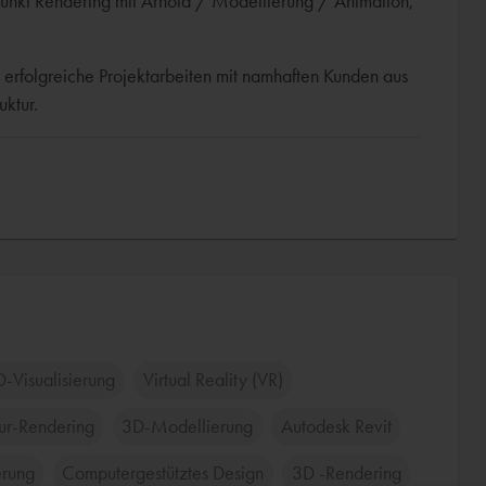
unkt Rendering mit Arnold / Modellierung / Animation,
 erfolgreiche Projektarbeiten mit namhaften Kunden aus
uktur.
-Visualisierung
Virtual Reality (VR)
tur-Rendering
3D-Modellierung
Autodesk Revit
erung
Computergestütztes Design
3D -Rendering