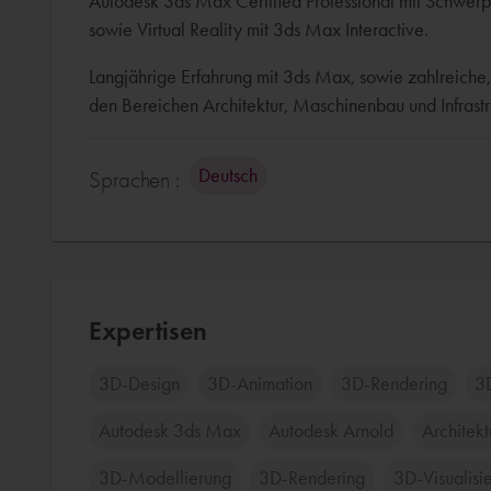
Autodesk 3ds Max Certified Professional mit Schwerp
sowie Virtual Reality mit 3ds Max Interactive.
Langjährige Erfahrung mit 3ds Max, sowie zahlreiche,
den Bereichen Architektur, Maschinenbau und Infrastr
Deutsch
Sprachen :
Expertisen
3D-Design
3D-Animation
3D-Rendering
3D
Autodesk 3ds Max
Autodesk Arnold
Architek
3D-Modellierung
3D-Rendering
3D-Visualisi