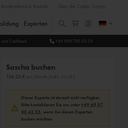
Kundendienst & Kontakt
Über die Cadac Group
bildung
Experten
Alles
le und Cashback
+49 698 700 43 54
Sascha buchen
136,25 €
pro Stunde (exkl. MwSt.)
Dieser Experte ist derzeit nicht verfügbar.
Bitte kontaktieren Sie uns unter
+49 69 87
00 43 53
, wenn Sie diesen Experten
buchen möchten.