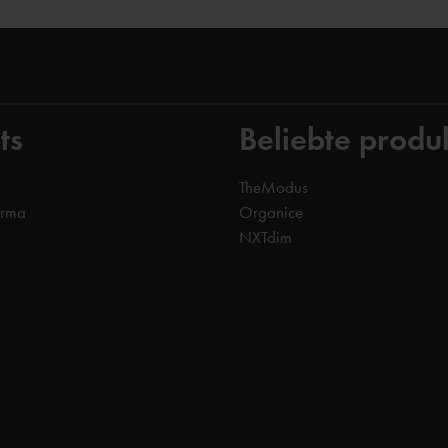
ts
Beliebte produ
TheModus
orma
Organice
NXTdim