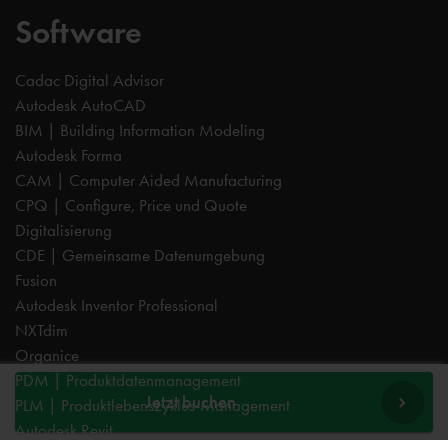
Software
Cadac Digital Advisor
Autodesk AutoCAD
BIM | Building Information Modeling
Autodesk Forma
CAM | Computer Aided Manufacturing
CPQ | Configure, Price und Quote
Digitalisierung
CDE | Gemeinsame Datenumgebung
Fusion
Autodesk Inventor Professional
NXTdim
Organice
PDM | Produktdatenmanagement
Jetzt buchen
PLM | Produktlebenszyklus-Management
Autodesk Revit