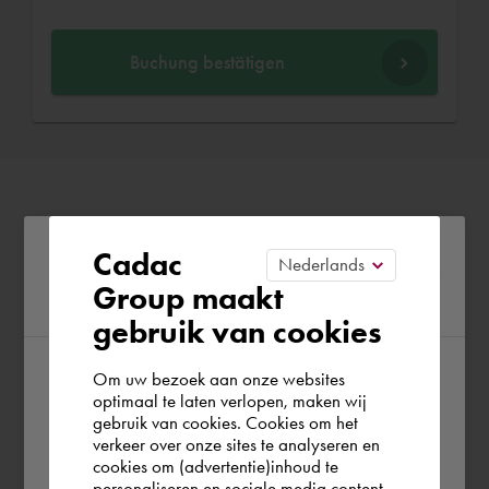
Buchung bestätigen
Please confirm your current
Cadac
Group maakt
region
gebruik van cookies
Om uw bezoek aan onze websites
According to us you are situated in Rest of
optimaal te laten verlopen, maken wij
gebruik van cookies. Cookies om het
the world. Please confirm in which country
verkeer over onze sites te analyseren en
you wish to shop.
cookies om (advertentie)inhoud te
personaliseren en sociale media content