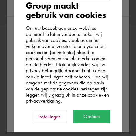
Group maakt
region
gebruik van cookies
Om uw bezoek aan onze websites
According to us you are situated in Rest of
optimaal te laten verlopen, maken wij
gebruik van cookies. Cookies om het
the world. Please confirm in which country
verkeer over onze sites te analyseren en
you wish to shop.
cookies om (advertentie)inhoud te
personaliseren en sociale media content
aan te bieden. Natuurlijk vinden wij uw
Deutschland
privacy belangrijk, daarom kunt u deze
cookie-instellingen zelf beheren. Hoe wij
omgaan met de gegevens die op basis
Rest of the world
van de geplaatste cookies verkregen zijn,
leggen wij u graag uit in onze
cookie- en
privacyverklaring.
Ok
Opslaan
Instellingen