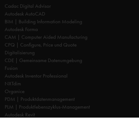
Cadac Digital Advisor
Autodesk AutoCAD
BIM | Building Information Modeling
Autodesk Forma
CAM | Computer Aided Manufacturing
CPQ | Configure, Price und Quote
Digitalisierung
CDE | Gemeinsame Datenumgebung
Fusion
Autodesk Inventor Professional
NXTdim
Organice
PDM | Produktdatenmanagement
PLM | Produktlebenszyklus-Management
Autodesk Revit
Systeemintegration
Cadac TheModus | BIM-Standardisierung
Autodesk Vault Professional