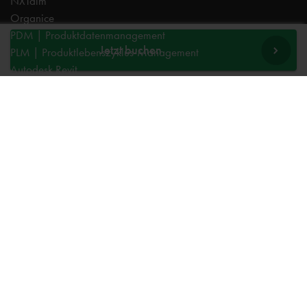
NXTdim
Organice
PDM | Produktdatenmanagement
Jetzt buchen
PLM | Produktlebenszyklus-Management
Autodesk Revit
Systeemintegration
Cadac TheModus | BIM-Standardisierung
Autodesk Vault Professional
Experts
AutoCAD
Autodesk Forma
Fusion
Inventor
Organice
NXTdim
Revit