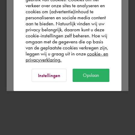
the world. Please confirm in which country
verkeer over onze sites te analyseren en
you wish to shop.
cookies om (advertentie)inhoud te
personaliseren en sociale media content
aan te bieden. Natuurlijk vinden wij uw
Deutschland
privacy belangrijk, daarom kunt u deze
cookie-instellingen zelf beheren. Hoe wij
omgaan met de gegevens die op basis
Rest of the world
van de geplaatste cookies verkregen zijn,
leggen wij u graag uit in onze
cookie- en
privacyverklaring.
Ok
Opslaan
Instellingen