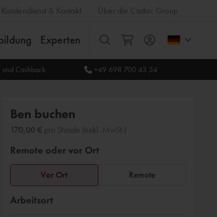
Kundendienst & Kontakt
Über die Cadac Group
bildung
Experten
Alles
le und Cashback
+49 698 700 43 54
Ben buchen
170,00 €
pro Stunde (exkl. MwSt.)
Remote oder vor Ort
Vor Ort
Remote
Arbeitsort