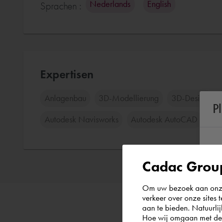
Nederlands
English
Sprachen :
Expertisen
Anlagenbau
3D-Modellierung
3D-Design
P
Autodesk Navisworks
Autodesk AutoCAD
Au
Cadac Group
Om uw bezoek aan onze 
verkeer over onze sites 
aan te bieden. Natuurlij
Hoe wij omgaan met de g