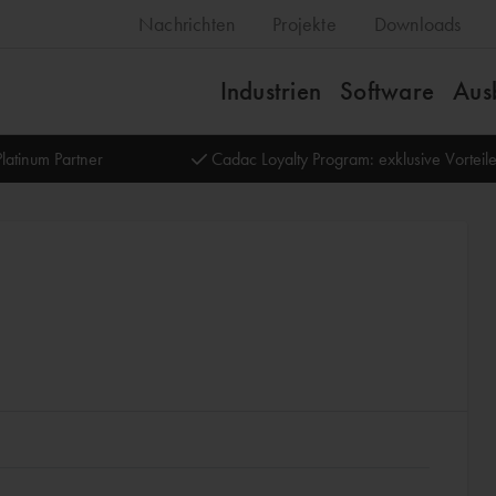
Nachrichten
Projekte
Downloads
Industrien
Software
Aus
latinum Partner
Cadac Loyalty Program: exklusive Vortei