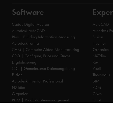
Software
Exper
Cadac Digital Advisor
AutoCAD
Autodesk AutoCAD
Autodesk F
BIM | Building Information Modeling
Fusion
Autodesk Forma
Inventor
CAM | Computer Aided Manufacturing
Organice
CPQ | Configure, Price und Quote
NXTdim
Digitalisierung
Revit
CDE | Gemeinsame Datenumgebung
Vault
Fusion
TheModus
Autodesk Inventor Professional
BIM
NXTdim
PDM
Organice
CAM
PDM | Produktdatenmanagement
CPQ
PLM | Produktlebenszyklus-Management
Dokumenten
Autodesk Revit
Digitalisier