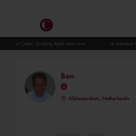
Cadac. Enabling digital starts here.
Autodesk P
Ben
Alblasserdam, Netherlands