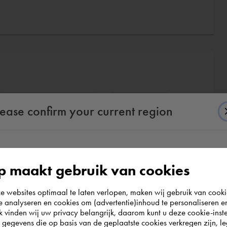
Autodesk AutoCAD Plant 3D
Anlagenplanung
lease confirm your current region
todesk AutoCAD P&ID
According to us you are situated in Rest of the
 maakt gebruik van cookies
world. Please confirm in which country you
websites optimaal te laten verlopen, maken wij gebruik van cooki
wish to shop.
te analyseren en cookies om (advertentie)inhoud te personaliseren e
k vinden wij uw privacy belangrijk, daarom kunt u deze cookie-inste
egevens die op basis van de geplaatste cookies verkregen zijn, leg