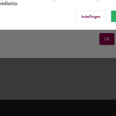
Deutschland
verklaring.
Rest of the world
Instellingen
Ok