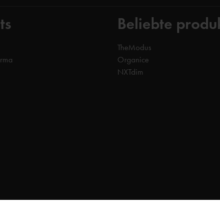
ts
Beliebte produ
TheModus
orma
Organice
NXTdim
verwaltung
ung