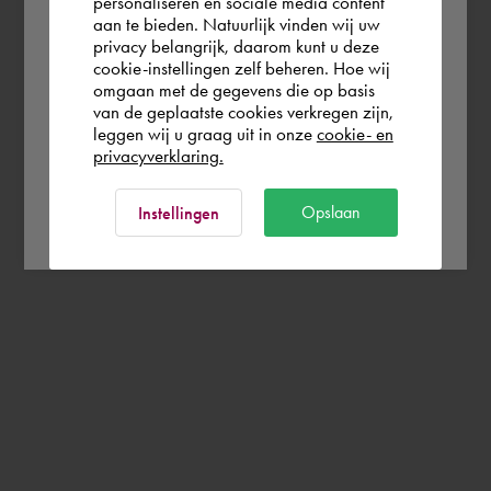
personaliseren en sociale media content
aan te bieden. Natuurlijk vinden wij uw
Deutschland
privacy belangrijk, daarom kunt u deze
cookie-instellingen zelf beheren. Hoe wij
omgaan met de gegevens die op basis
Rest of the world
van de geplaatste cookies verkregen zijn,
leggen wij u graag uit in onze
cookie- en
privacyverklaring.
Ok
Opslaan
Instellingen