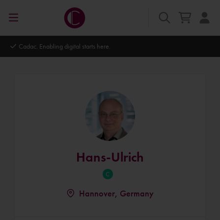
bling digital starts here.
Autodesk Platin
Hans-Ulrich
Hannover, Germany