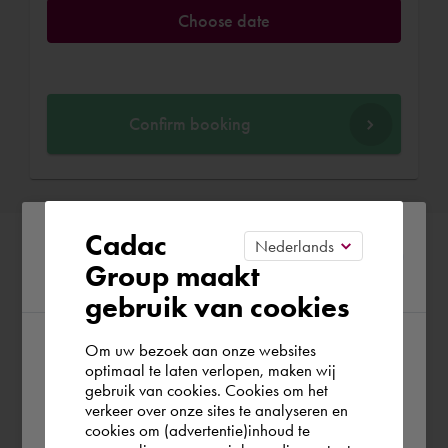
Choose date
Confirm booking
Please confirm your current
Cadac
Group maakt
region
gebruik van cookies
Om uw bezoek aan onze websites
According to us you are situated in Rest of
optimaal te laten verlopen, maken wij
gebruik van cookies. Cookies om het
the world. Please confirm in which country
verkeer over onze sites te analyseren en
you wish to shop.
cookies om (advertentie)inhoud te