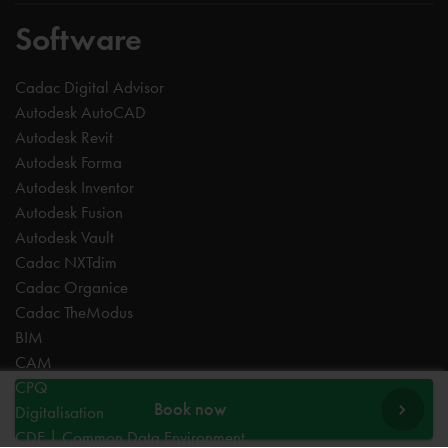
Software
Cadac Digital Advisor
Autodesk AutoCAD
Autodesk Revit
Autodesk Forma
Autodesk Inventor
Autodesk Fusion
Autodesk Vault
Cadac NXTdim
Cadac Organice
Cadac TheModus
BIM
CAM
CPQ
Book now
Digitalisation
CDE | Common Data Environment