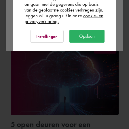
omgaan met de gegevens die op basis
CPQ Succes | Van concept tot
Rest of the world
van de geplaatste cookies verkregen zijn,
leggen wij u graag uit in onze
cookie- en
realiteit
privacyverklaring.
23. Oktober 2023
Ok
Opslaan
Instellingen
Download
5 open deuren voor een