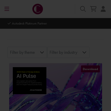
Autodesk Platinum Partner
Filter by theme
Filter by industry
Download