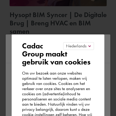
Hysopt BIM Syncer | De Digitale
Brug | Breng HVAC en BIM
samen
Please confirm your current
Cadac
6. November 2023
Group maakt
region
gebruik van cookies
Download
Om uw bezoek aan onze websites
According to us you are situated in Rest of
optimaal te laten verlopen, maken wij
gebruik van cookies. Cookies om het
the world. Please confirm in which country
verkeer over onze sites te analyseren en
you wish to shop.
cookies om (advertentie)inhoud te
personaliseren en sociale media content
aan te bieden. Natuurlijk vinden wij uw
Deutschland
privacy belangrijk, daarom kunt u deze
cookie-instellingen zelf beheren. Hoe wij