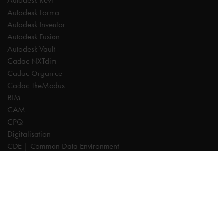
Autodesk Revit
Autodesk Forma
Autodesk Inventor
Autodesk Fusion
Autodesk Vault
Cadac NXTdim
Cadac Organice
Cadac TheModus
BIM
CAM
CPQ
Digitalisation
CDE | Common Data Environment
PDM
PLM
Systeemintegratie
Experts