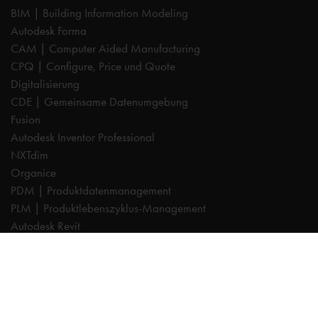
BIM | Building Information Modeling
Autodesk Forma
CAM | Computer Aided Manufacturing
CPQ | Configure, Price und Quote
Digitalisierung
CDE | Gemeinsame Datenumgebung
Fusion
Autodesk Inventor Professional
NXTdim
Organice
PDM | Produktdatenmanagement
PLM | Produktlebenszyklus-Management
Autodesk Revit
Systeemintegration
Cadac TheModus | BIM-Standardisierung
Autodesk Vault Professional
Experts