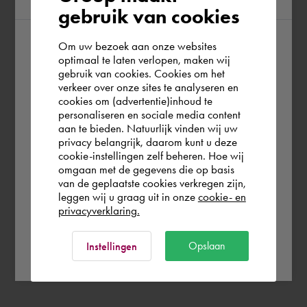
gebruik van cookies
Om uw bezoek aan onze websites
According to us you are situated in Rest of
optimaal te laten verlopen, maken wij
gebruik van cookies. Cookies om het
the world. Please confirm in which country
verkeer over onze sites te analyseren en
you wish to shop.
cookies om (advertentie)inhoud te
personaliseren en sociale media content
aan te bieden. Natuurlijk vinden wij uw
Schweiz
privacy belangrijk, daarom kunt u deze
cookie-instellingen zelf beheren. Hoe wij
omgaan met de gegevens die op basis
Rest of the world
van de geplaatste cookies verkregen zijn,
leggen wij u graag uit in onze
cookie- en
privacyverklaring.
Ok
Opslaan
Instellingen