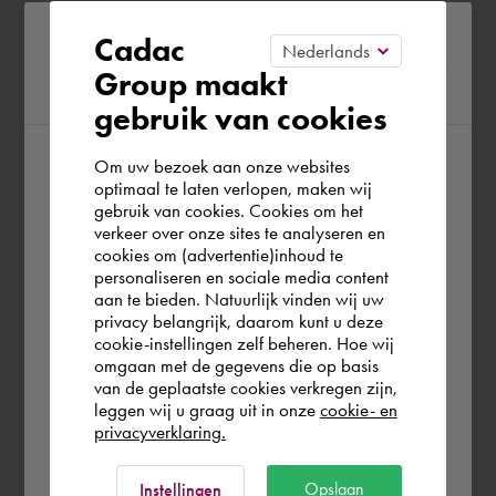
Please confirm your current
Cadac
Group maakt
region
gebruik van cookies
Om uw bezoek aan onze websites
According to us you are situated in Rest of
optimaal te laten verlopen, maken wij
gebruik van cookies. Cookies om het
the world. Please confirm in which country
verkeer over onze sites te analyseren en
you wish to shop.
cookies om (advertentie)inhoud te
personaliseren en sociale media content
aan te bieden. Natuurlijk vinden wij uw
Schweiz
privacy belangrijk, daarom kunt u deze
cookie-instellingen zelf beheren. Hoe wij
omgaan met de gegevens die op basis
Rest of the world
van de geplaatste cookies verkregen zijn,
leggen wij u graag uit in onze
cookie- en
privacyverklaring.
Ok
Opslaan
Instellingen