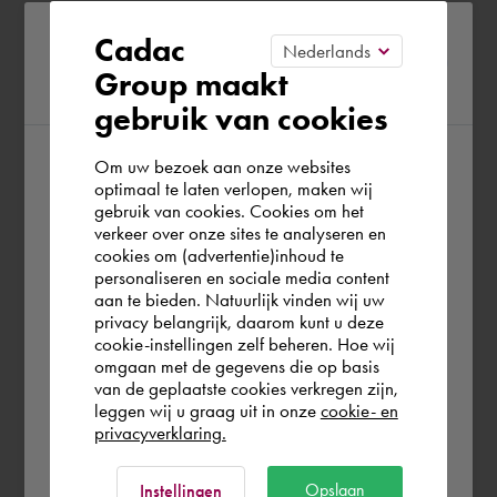
Please confirm your current
Cadac
Group maakt
region
gebruik van cookies
Om uw bezoek aan onze websites
According to us you are situated in Rest of
optimaal te laten verlopen, maken wij
gebruik van cookies. Cookies om het
the world. Please confirm in which country
verkeer over onze sites te analyseren en
you wish to shop.
cookies om (advertentie)inhoud te
personaliseren en sociale media content
aan te bieden. Natuurlijk vinden wij uw
Schweiz
privacy belangrijk, daarom kunt u deze
cookie-instellingen zelf beheren. Hoe wij
omgaan met de gegevens die op basis
Rest of the world
van de geplaatste cookies verkregen zijn,
leggen wij u graag uit in onze
cookie- en
privacyverklaring.
Ok
Opslaan
Instellingen