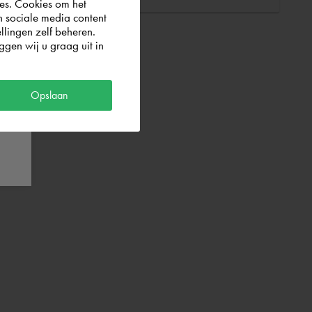
es. Cookies om het
n sociale media content
llingen zelf beheren.
gen wij u graag uit in
Opslaan