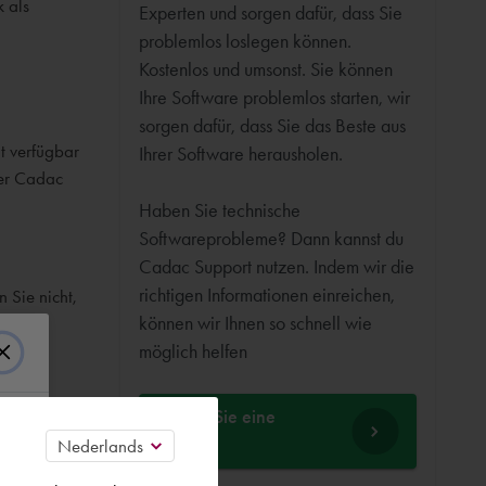
k als
Experten und sorgen dafür, dass Sie
problemlos loslegen können.
Kostenlos und umsonst. Sie können
Ihre Software problemlos starten, wir
sorgen dafür, dass Sie das Beste aus
t verfügbar
Ihrer Software herausholen.
der Cadac
Haben Sie technische
Softwareprobleme? Dann kannst du
Cadac Support nutzen. Indem wir die
richtigen Informationen einreichen,
 Sie nicht,
können wir Ihnen so schnell wie
möglich helfen
Stellen Sie eine
Frage