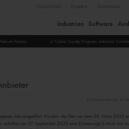
Nachrichten
Projekte
Downloads
Industrien
Software
Aus
latinum Partner
Cadac Loyalty Program: exklusive Vortei
Anbieter
Zuletzt geändert am: 26. 
angenen Jahr eingeführt. Kunden, die Flex vor dem 28. März 2023 
, erhalten am 27. September 2023 eine Erinnerungs-E-Mail von A