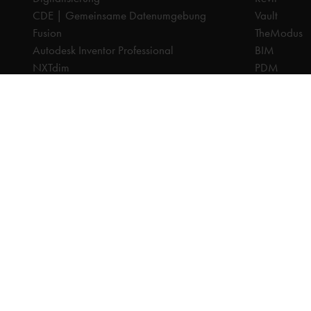
CDE | Gemeinsame Datenumgebung
Vault
Fusion
TheModus
Autodesk Inventor Professional
BIM
NXTdim
PDM
Organice
CAM
PDM | Produktdatenmanagement
CPQ
PLM | Produktlebenszyklus-Management
Dokumenten
Autodesk Revit
Digitalisier
Systeemintegration
PLM
Cadac TheModus | BIM-Standardisierung
Systeminteg
Autodesk Vault Professional
Alle Preise sind exkl. Mehrwertsteuer, sofern nicht anders a
© 2025 Ca