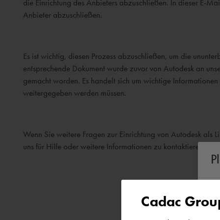
die Einrichtung des Anbieters abzuschließen. In dieser E-Ma
Anbieter abzuschließen.
Es ist wichtig, diesen Prozess abzuschließen, um die ununt
entsprechende Dokument wurde zuvor von Autodesk an unsere
gemacht worden. Es handelt sich um wichtige Informationen 
weitergegeben werden müssen.
Wenn Sie weitere Fragen zur Einrichtung von Autodesk als Lief
uns für Hilfe oder weitere Informationen zu kontaktieren.
P
Cadac Group