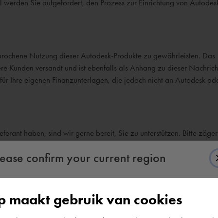
il werden Sie aufgefordert, den Prozess zur Einrichtung von Autodes
erbrochene Nutzung dieser Autodesk-Produkte zu gewährleisten. Das
 Kunden versandt und ist ebenfalls als Anhang zu dieser Nachrich
für Ihre eigenen Finanzunterlagen, die jedoch nicht an Autodesk o
erant haben, sind wir gerne bereit, Sie zu unterstützen. Bitte zögern
lease confirm your current region
 maakt gebruik van cookies
According to us you are situated in Rest of the