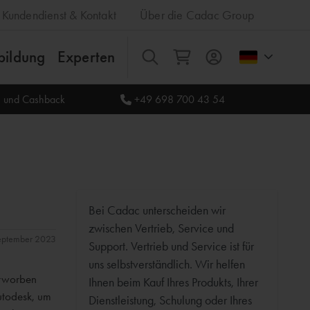
Kundendienst & Kontakt
Über die Cadac Group
bildung
Experten
Alles
le und Cashback
+49 698 700 43 54
Bei Cadac unterscheiden wir
zwischen Vertrieb, Service und
September 2023
Support. Vertrieb und Service ist für
uns selbstverständlich. Wir helfen
erworben
Ihnen beim Kauf Ihres Produkts, Ihrer
utodesk, um
Dienstleistung, Schulung oder Ihres