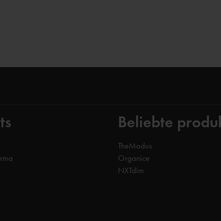
ts
Beliebte produ
TheModus
orma
Organice
NXTdim