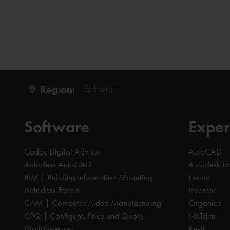
Region:
Schweiz
Software
Exper
Cadac Digital Advisor
AutoCAD
Autodesk AutoCAD
Autodesk F
BIM | Building Information Modeling
Fusion
Autodesk Forma
Inventor
CAM | Computer Aided Manufacturing
Organice
CPQ | Configure, Price und Quote
NXTdim
Digitalisierung
Revit