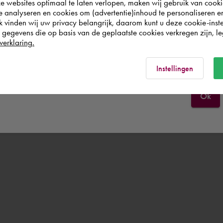
websites optimaal te laten verlopen, maken wij gebruik van cooki
world. Please confirm in which country you
te analyseren en cookies om (advertentie)inhoud te personaliseren e
wish to shop.
k vinden wij uw privacy belangrijk, daarom kunt u deze cookie-inste
egevens die op basis van de geplaatste cookies verkregen zijn, leg
verklaring.
Schweiz
Rest of the world
Instellingen
Ok