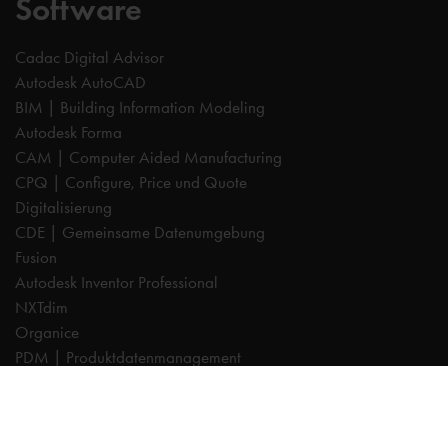
Software
Cadac Digital Advisor
Autodesk AutoCAD
BIM | Building Information Modeling
Autodesk Forma
CAM | Computer Aided Manufacturing
CPQ | Configure, Price und Quote
Digitalisierung
CDE | Gemeinsame Datenumgebung
Fusion
Autodesk Inventor Professional
NXTdim
Organice
PDM | Produktdatenmanagement
PLM | Produktlebenszyklus-Management
Autodesk Revit
Systeemintegration