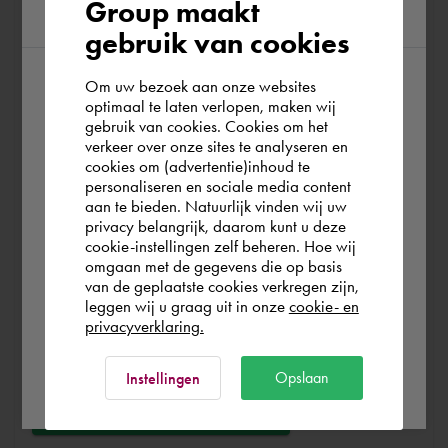
Group maakt
region
Bei Cadac unterscheiden wir zwischen Vertrieb, Service
gebruik van cookies
und Support. Vertrieb und Service ist für uns
selbstverständlich. Wir helfen Ihnen beim Kauf Ihres
Om uw bezoek aan onze websites
According to us you are situated in Rest of
Produkts, Ihrer Dienstleistung, Schulung oder Ihres
optimaal te laten verlopen, maken wij
gebruik van cookies. Cookies om het
the world. Please confirm in which country
Experten und sorgen dafür, dass Sie problemlos
verkeer over onze sites te analyseren en
loslegen können. Kostenlos und umsonst. Sie können Ihre
you wish to shop.
cookies om (advertentie)inhoud te
Software problemlos starten, wir sorgen dafür, dass Sie
personaliseren en sociale media content
das Beste aus Ihrer Software herausholen.
aan te bieden. Natuurlijk vinden wij uw
Schweiz
privacy belangrijk, daarom kunt u deze
cookie-instellingen zelf beheren. Hoe wij
Haben Sie technische Softwareprobleme? Dann kannst
omgaan met de gegevens die op basis
du Cadac Support nutzen. Indem wir die richtigen
Rest of the world
van de geplaatste cookies verkregen zijn,
leggen wij u graag uit in onze
cookie- en
Informationen einreichen, können wir Ihnen so schnell
privacyverklaring.
wie möglich helfen
Ok
Opslaan
Instellingen
Stellen Sie eine Frage