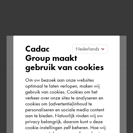
Please confirm your current
Cadac
Group maakt
region
gebruik van cookies
Om uw bezoek aan onze websites
According to us you are situated in Rest of
optimaal te laten verlopen, maken wij
gebruik van cookies. Cookies om het
the world. Please confirm in which country
verkeer over onze sites te analyseren en
you wish to shop.
cookies om (advertentie)inhoud te
personaliseren en sociale media content
aan te bieden. Natuurlijk vinden wij uw
Schweiz
privacy belangrijk, daarom kunt u deze
cookie-instellingen zelf beheren. Hoe wij