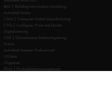
Autodesk AutoCAD
BIM | Building Information Modeling
Autodesk Forma
CAM | Computer Aided Manufacturing
CPQ | Configure, Price und Quote
Digitalisierung
CDE | Gemeinsame Datenumgebung
Fusion
Autodesk Inventor Professional
NXTdim
Organice
PDM | Produktdatenmanagement
PLM | Produktlebenszyklus-Management
Autodesk Revit
Systeemintegration
Cadac TheModus | BIM-Standardisierung
Autodesk Vault Professional