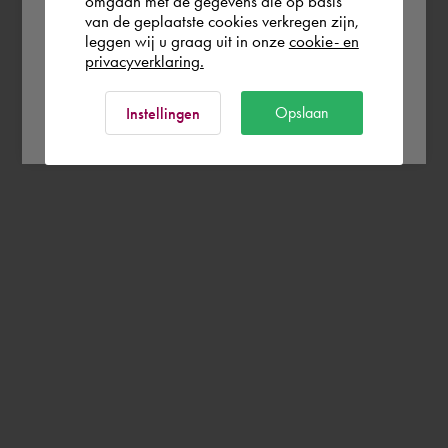
omgaan met de gegevens die op basis
Rest of the world
van de geplaatste cookies verkregen zijn,
leggen wij u graag uit in onze
cookie- en
privacyverklaring.
Ok
Opslaan
Instellingen