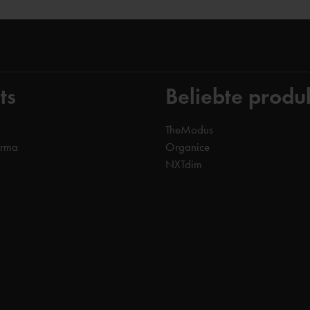
ts
Beliebte produ
TheModus
orma
Organice
NXTdim