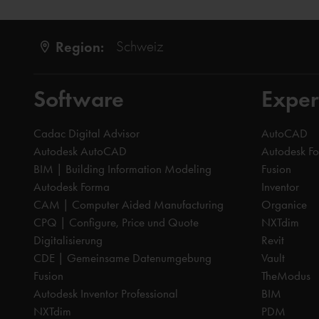
Region:
Schweiz
Software
Exper
Cadac Digital Advisor
AutoCAD
Autodesk AutoCAD
Autodesk F
BIM | Building Information Modeling
Fusion
Autodesk Forma
Inventor
CAM | Computer Aided Manufacturing
Organice
CPQ | Configure, Price und Quote
NXTdim
Digitalisierung
Revit
CDE | Gemeinsame Datenumgebung
Vault
Fusion
TheModus
Autodesk Inventor Professional
BIM
NXTdim
PDM