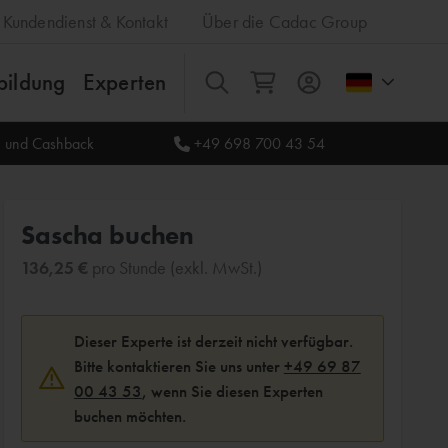
Kundendienst & Kontakt
Über die Cadac Group
bildung
Experten
Alles
le und Cashback
+49 698 700 43 54
Sascha buchen
136,25 €
pro Stunde (exkl. MwSt.)
Dieser Experte ist derzeit nicht verfügbar.
Bitte kontaktieren Sie uns unter
+49 69 87
00 43 53
, wenn Sie diesen Experten
buchen möchten.