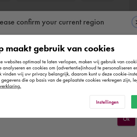
lease confirm your current region
 maakt gebruik van cookies
According to us you are situated in Rest of the
sk 3ds Max Certified Professional
websites optimaal te laten verlopen, maken wij gebruik van cooki
world. Please confirm in which country you
te analyseren en cookies om (advertentie)inhoud te personaliseren e
ahre 5 Monate)
wish to shop.
k vinden wij uw privacy belangrijk, daarom kunt u deze cookie-inste
egevens die op basis van de geplaatste cookies verkregen zijn, leg
nd Animation mit Autodesk 3ds Max für Architektur,
verklaring.
Schweiz
Rest of the world
Instellingen
Ok