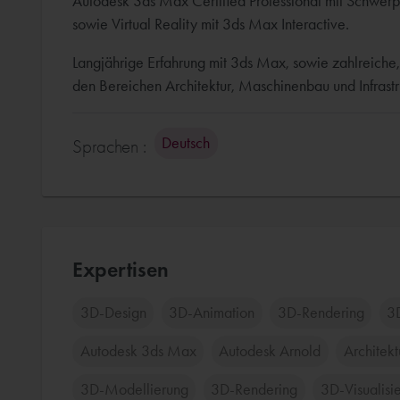
Autodesk 3ds Max Certified Professional mit Schwerp
sowie Virtual Reality mit 3ds Max Interactive.
Langjährige Erfahrung mit 3ds Max, sowie zahlreiche,
den Bereichen Architektur, Maschinenbau und Infrastr
Deutsch
Sprachen :
Expertisen
3D-Design
3D-Animation
3D-Rendering
3D
Autodesk 3ds Max
Autodesk Arnold
Architek
3D-Modellierung
3D-Rendering
3D-Visualisi