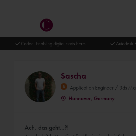
Cadac. Enabling digital starts here.
Autodesk P
Sascha
Application Engineer / 3ds Max
Hannover, Germany
Ach, das geht...?!