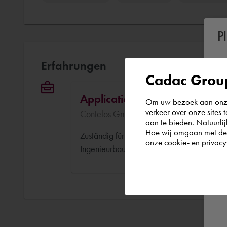
P
Erfahrungen
Cadac Group
Application Engineer / Autode
Om uw bezoek aan onze 
verkeer over onze sites 
Contelos GmbH Feb. 2013 - Aktuell (13 J
aan te bieden. Natuurlij
Hoe wij omgaan met de g
Zuständig für den Bereich Visualisierung u
onze
cookie- en privacy
Ingenieurbau, Maschinenbau, Infrastruktur