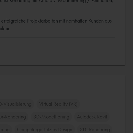
unkt Rendering mit Arnold / Modellierung / Animation,
 erfolgreiche Projektarbeiten mit namhaften Kunden aus
uktur.
-Visualisierung
Virtual Reality (VR)
tur-Rendering
3D-Modellierung
Autodesk Revit
erung
Computergestütztes Design
3D -Rendering