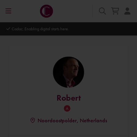
ts here.
Autodesk Platinum Partner
Robert
Noordoostpolder, Netherlands