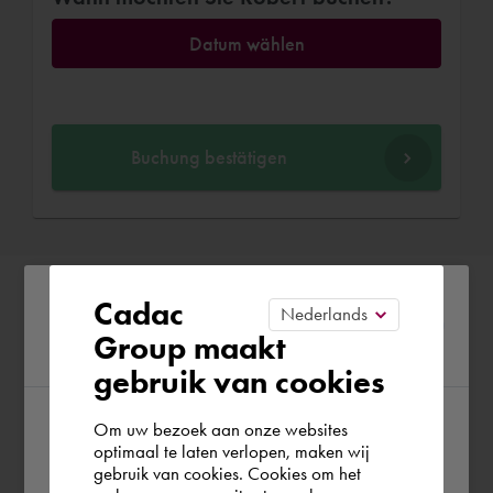
Datum wählen
Buchung bestätigen
Please confirm your current
Cadac
Group maakt
region
gebruik van cookies
Om uw bezoek aan onze websites
According to us you are situated in Rest of
optimaal te laten verlopen, maken wij
gebruik van cookies. Cookies om het
the world. Please confirm in which country