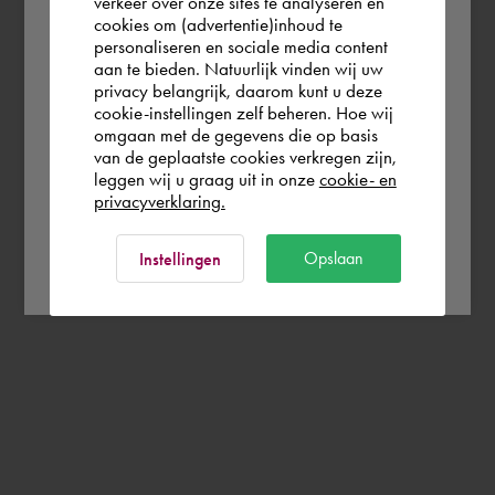
verkeer over onze sites te analyseren en
you wish to shop.
cookies om (advertentie)inhoud te
personaliseren en sociale media content
aan te bieden. Natuurlijk vinden wij uw
Schweiz
privacy belangrijk, daarom kunt u deze
cookie-instellingen zelf beheren. Hoe wij
omgaan met de gegevens die op basis
Rest of the world
van de geplaatste cookies verkregen zijn,
leggen wij u graag uit in onze
cookie- en
privacyverklaring.
Ok
Opslaan
Instellingen