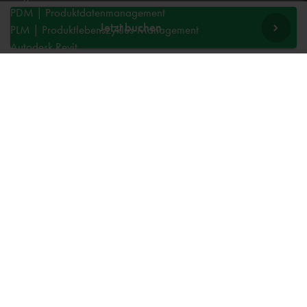
PDM | Produktdatenmanagement
Jetzt buchen
PLM | Produktlebenszyklus-Management
Autodesk Revit
Systeemintegration
Cadac TheModus | BIM-Standardisierung
Autodesk Vault Professional
Experts
AutoCAD
Autodesk Forma
Fusion
Inventor
Organice
NXTdim
Revit
Vault
TheModus