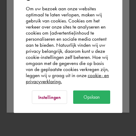
Om uw bezoek aan onze websites
According to us you are situated in Rest of
optimaal te laten verlopen, maken wij
gebruik van cookies. Cookies om het
the world. Please confirm in which country
verkeer over onze sites te analyseren en
you wish to shop.
cookies om (advertentie)inhoud te
personaliseren en sociale media content
aan te bieden. Natuurlijk vinden wij uw
Schweiz
privacy belangrijk, daarom kunt u deze
cookie-instellingen zelf beheren. Hoe wij
omgaan met de gegevens die op basis
Rest of the world
van de geplaatste cookies verkregen zijn,
leggen wij u graag uit in onze
cookie- en
privacyverklaring.
Ok
Opslaan
Instellingen