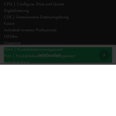
CPQ | Configure, Price und Quote
Digitalisierung
CDE | Gemeinsame Datenumgebung
Fusion
Autodesk Inventor Professional
NXTdim
Organice
PDM | Produktdatenmanagement
Jetzt buchen
PLM | Produktlebenszyklus-Management
Autodesk Revit
Systeemintegration
Cadac TheModus | BIM-Standardisierung
Autodesk Vault Professional
Experts
AutoCAD
Autodesk Forma