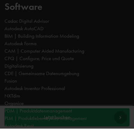
Software
Cadac Digital Advisor
Autodesk AutoCAD
BIM | Building Information Modeling
Autodesk Forma
CAM | Computer Aided Manufacturing
CPQ | Configure, Price und Quote
Digitalisierung
CDE | Gemeinsame Datenumgebung
Fusion
Autodesk Inventor Professional
NXTdim
Organice
PDM | Produktdatenmanagement
Jetzt buchen
PLM | Produktlebenszyklus-Management
Autodesk Revit
Systeemintegration