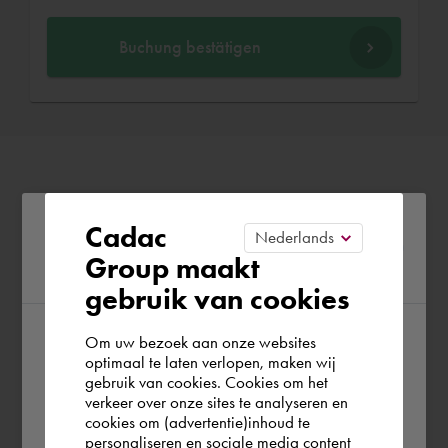
Buchung bestätigen
Please confirm your current
Cadac
Group maakt
region
gebruik van cookies
Om uw bezoek aan onze websites
According to us you are situated in Rest of
optimaal te laten verlopen, maken wij
gebruik van cookies. Cookies om het
the world. Please confirm in which country
verkeer over onze sites te analyseren en
you wish to shop.
cookies om (advertentie)inhoud te
personaliseren en sociale media content