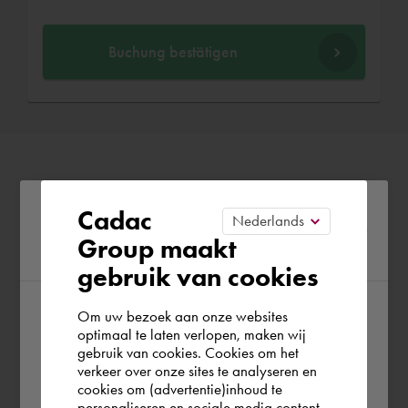
Buchung bestätigen
Please confirm your current
Cadac
Group maakt
region
gebruik van cookies
Om uw bezoek aan onze websites
According to us you are situated in Rest of
optimaal te laten verlopen, maken wij
gebruik van cookies. Cookies om het
the world. Please confirm in which country
verkeer over onze sites te analyseren en
you wish to shop.
cookies om (advertentie)inhoud te
personaliseren en sociale media content