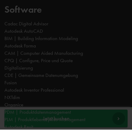
Software
Cadac Digital Advisor
Autodesk AutoCAD
BIM | Building Information Modeling
Autodesk Forma
CAM | Computer Aided Manufacturing
CPQ | Configure, Price und Quote
Digitalisierung
CDE | Gemeinsame Datenumgebung
Fusion
Autodesk Inventor Professional
NXTdim
Organice
PDM | Produktdatenmanagement
Jetzt buchen
PLM | Produktlebenszyklus-Management
Autodesk Revit