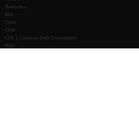
TheModus
BIM
CAM
CPQ
CDE | Common Data Environment
PDM
Experts
AutoCAD
Revit
Autodesk Forma
Inventor
Fusion
Vault
Civil 3D
TheModus
BIM