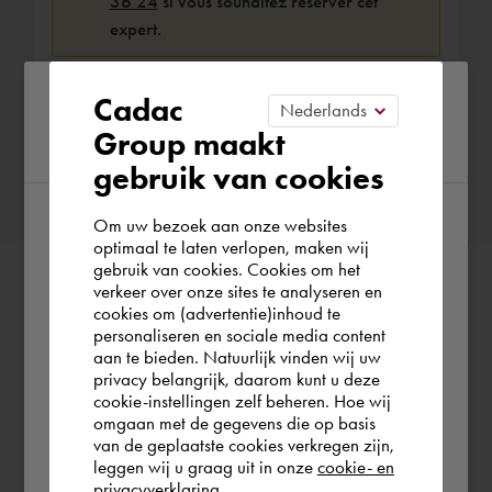
36 24
si vous souhaitez réserver cet
expert.
Please confirm your current
Cadac
Group maakt
region
Confirmer la réservation
gebruik van cookies
Om uw bezoek aan onze websites
According to us you are situated in Rest of
optimaal te laten verlopen, maken wij
gebruik van cookies. Cookies om het
the world. Please confirm in which country
verkeer over onze sites te analyseren en
you wish to shop.
cookies om (advertentie)inhoud te
personaliseren en sociale media content
aan te bieden. Natuurlijk vinden wij uw
Schweiz
privacy belangrijk, daarom kunt u deze
cookie-instellingen zelf beheren. Hoe wij
omgaan met de gegevens die op basis
Rest of the world
van de geplaatste cookies verkregen zijn,
leggen wij u graag uit in onze
cookie- en
privacyverklaring.