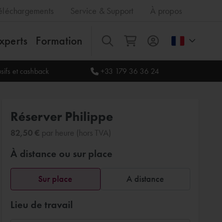
éléchargements
Service & Support
À propos
xperts
Formation
Tout
sifs et cashback
+33 179 36 36 24
Réserver Philippe
82,50 €
par heure (hors TVA)
À distance ou sur place
Sur place
A distance
Lieu de travail