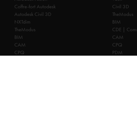
Coffre-fort Autodesk
Civil 3D
Autodesk Civil 3D
TheModus
NXTdim
BIM
TheModus
CDE | Comm
BIM
CAM
CAM
CPQ
CPQ
PDM
CDE | Common Data Environment
PDM
Tous les prix sont hors TVA, sauf indication contraire.
© 2025 Ca
Clause de co
Conditions 