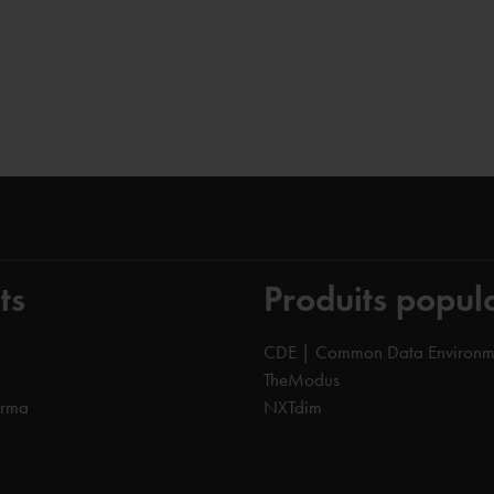
ts
Produits popul
CDE | Common Data Environm
TheModus
orma
NXTdim