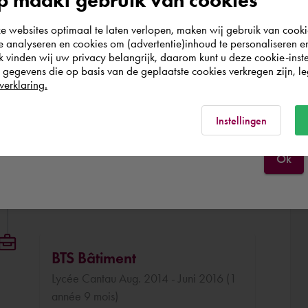
de croquis PDF.
According to us you are situated in Rest of the
websites optimaal te laten verlopen, maken wij gebruik van cooki
world. Please confirm in which country you
te analyseren en cookies om (advertentie)inhoud te personaliseren e
wish to shop.
k vinden wij uw privacy belangrijk, daarom kunt u deze cookie-inste
egevens die op basis van de geplaatste cookies verkregen zijn, leg
verklaring.
Schweiz
Rest of the world
Instellingen
Ok
BTS Bâtiment
Lycée Cantau Aug. 2014 - Juni 2016 (1
année 9 mois)