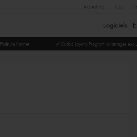
Actualités
Cas
T
Logiciels
E
Platinum Partner
Cadac Loyalty Program: avantages exclu