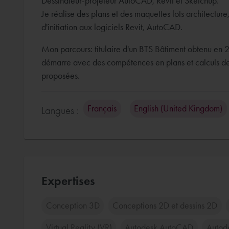
Dessinateur-projeteur AutoCAD, Revit et Sketchup.
Je réalise des plans et des maquettes lots architecture
d'initiation aux logiciels Revit, AutoCAD.
Mon parcours: titulaire d'un BTS Bâtiment obtenu en 
démarre avec des compétences en plans et calculs de st
proposées.
Français
English (United Kingdom)
Langues :
Expertises
Conception 3D
Conceptions 2D et dessins 2D
Virtual Reality (VR)
Autodesk AutoCAD
Autod