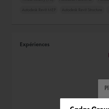
Autodesk Revit MEP
Autodesk Revit Structure
Expériences
P
Cadac Group