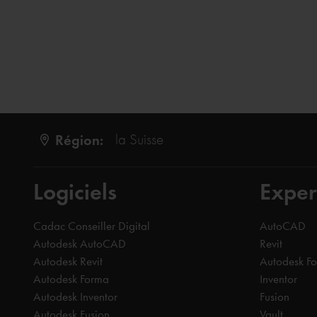
Région:
la Suisse
Logiciels
Exper
Cadac Conseiller Digital
AutoCAD
Autodesk AutoCAD
Revit
Autodesk Revit
Autodesk F
Autodesk Forma
Inventor
Autodesk Inventor
Fusion
Autodesk Fusion
Vault