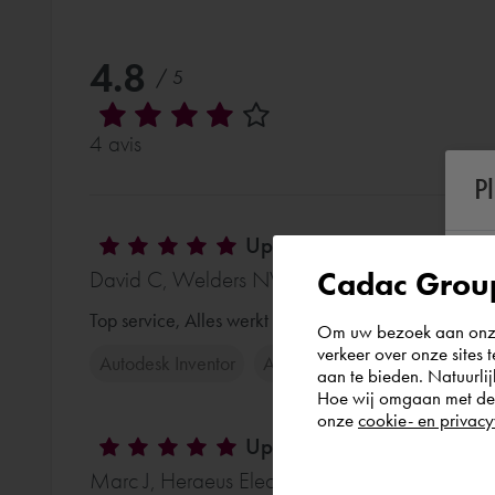
4.8
/ 5
4 avis
P
Upgrade van 2024 naar 
Cadac Group
David C, Welders NV - vor 8 Monaten
Top service, Alles werkt prima en vriendelijke man!
Om uw bezoek aan onze 
verkeer over onze sites 
Autodesk Inventor
Autodesk AutoCAD Mechanic
aan te bieden. Natuurlij
Hoe wij omgaan met de g
onze
cookie- en privacy
Upgrade Inventor / Vault
Marc J, Heraeus Electro-Nite International NV -