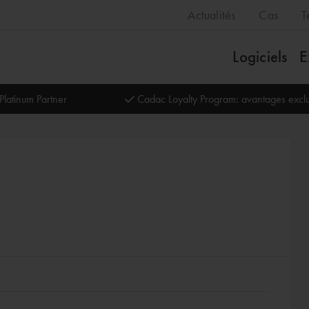
Actualités
Cas
T
Logiciels
E
Platinum Partner
Cadac Loyalty Program: avantages exclu