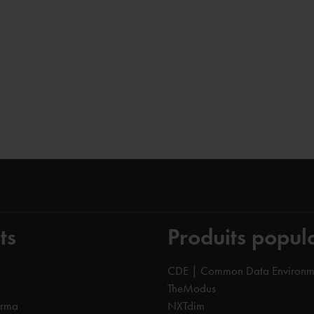
s "een rustig" iemand, dat werd in de loop van de sessie
 klant en ook gerichte vragen stelt over wat je wilt. Als
ik het helemaal niet erg vinden indien Marcel weer op de
ts
Produits popul
CDE | Common Data Environm
TheModus
orma
NXTdim