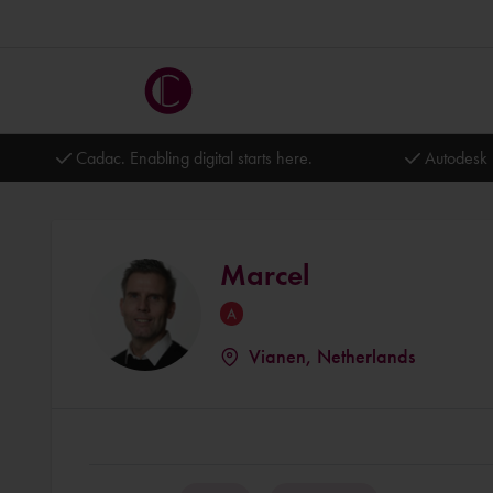
Cadac. Enabling digital starts here.
Autodesk 
Marcel
Vianen, Netherlands