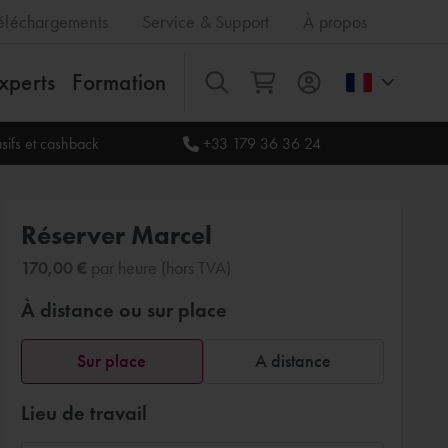
éléchargements
Service & Support
À propos
xperts
Formation
Tout
sifs et cashback
+33 179 36 36 24
Réserver Marcel
170,00 €
par heure (hors TVA)
À distance ou sur place
Sur place
A distance
Lieu de travail