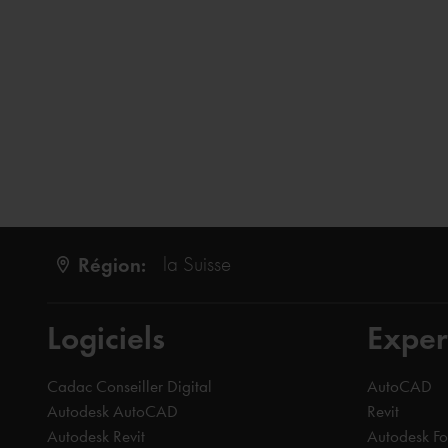
naar Inventor 2024. Mijn eerste indruk van Marcel wa
bevestigd. Marcel is iemand die aandacht heeft voor de
er weer een issue zou zijn binnen Inventor, dan zou 
stoep staat.
Autodesk Inventor
Région:
la Suisse
Logiciels
Exper
Cadac Conseiller Digital
AutoCAD
Autodesk AutoCAD
Revit
Autodesk Revit
Autodesk F