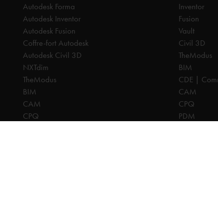
Autodesk Forma
Inventor
Autodesk Inventor
Fusion
Autodesk Fusion
Vault
Coffre-fort Autodesk
Civil 3D
Autodesk Civil 3D
TheModus
NXTdim
BIM
TheModus
CDE | Comm
BIM
CAM
CAM
CPQ
CPQ
PDM
CDE | Common Data Environment
PDM
Tous les prix sont hors TVA, sauf indication contraire.
© 2025 Ca