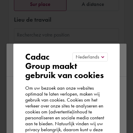
Sur place
A distance
Lieu de travail
Quand souhaitez-vous réserver Lou ?
Please confirm your current
Cadac
Choisissez la date
Group maakt
region
gebruik van cookies
Om uw bezoek aan onze websites
According to us you are situated in Rest of
Confirmer la réservation
optimaal te laten verlopen, maken wij
gebruik van cookies. Cookies om het
the world. Please confirm in which country
verkeer over onze sites te analyseren en
you wish to shop.
cookies om (advertentie)inhoud te
personaliseren en sociale media content
aan te bieden. Natuurlijk vinden wij uw
Schweiz
privacy belangrijk, daarom kunt u deze