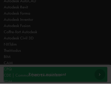
Autodesk AutoCAD
Autodesk Revit
Autodesk Forma
Autodesk Inventor
Autodesk Fusion
Coffre-fort Autodesk
Autodesk Civil 3D
NXTdim
TheModus
BIM
CAM
CPQ
Réservez maintenant
CDE | Common Data Environment
PDM
Experts
AutoCAD