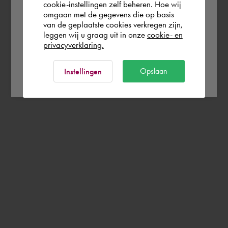
cookie-instellingen zelf beheren. Hoe wij
omgaan met de gegevens die op basis
Rest of the world
van de geplaatste cookies verkregen zijn,
leggen wij u graag uit in onze
cookie- en
privacyverklaring.
Ok
Opslaan
Instellingen