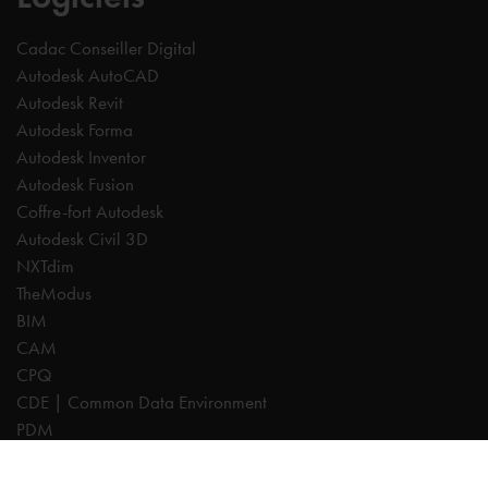
Cadac Conseiller Digital
Autodesk AutoCAD
Autodesk Revit
Autodesk Forma
Autodesk Inventor
Autodesk Fusion
Coffre-fort Autodesk
Autodesk Civil 3D
NXTdim
TheModus
BIM
CAM
CPQ
CDE | Common Data Environment
PDM
Experts