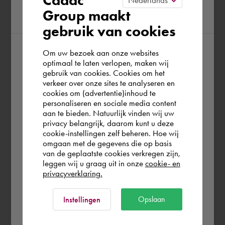
op.
Group maakt
region
Edwin gaf me de indruk dat alles onder
controle was en vond voor de gestelde
gebruik van cookies
probleempjes snel een oplossing op een
rustige manier. Hij heeft naast de installatie,
Om uw bezoek aan onze websites
According to us you are situated in Rest of
optimaal te laten verlopen, maken wij
een paar comfortprobleempjes, die ik ervaren
gebruik van cookies. Cookies om het
the world. Please confirm in which country
had in de versie 2025 , bijgestuurd. Ik was dan
verkeer over onze sites te analyseren en
you wish to shop.
ook zeer tevreden.
cookies om (advertentie)inhoud te
personaliseren en sociale media content
Autodesk AutoCAD
aan te bieden. Natuurlijk vinden wij uw
Schweiz
privacy belangrijk, daarom kunt u deze
cookie-instellingen zelf beheren. Hoe wij
omgaan met de gegevens die op basis
Rest of the world
van de geplaatste cookies verkregen zijn,
overleg m.b.t. overgang naar Revit
leggen wij u graag uit in onze
cookie- en
Martin V, E.T.I.B. Verstegen B.V. - vor
privacyverklaring.
etwa 6 Jahren
Ok
Opslaan
Réserver Edwin
Instellingen
Ik moest even bijles hebben nadat we de
170,00 €
par heure (hors TVA)
cursus een jaar geleden hebben gehad.