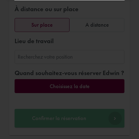
In het afgelopen jaar niks gedaan met Revit.
À distance ou sur place
Edwin heeft me goed op weg geholpen
om ons eerste project in Revit te maken.
Sur place
A distance
Dessins électriques
Lieu de travail
Quand souhaitez-vous réserver Edwin ?
Choisissez la date
Confirmer la réservation